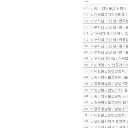
No
중국 영남불교 탐방-5
415
한국불교개혁시리즈-1
414
부처님 오신 날 / 한국
413
부처님 오신 날 / 한국
412
“동체대비 시현하는 그
411
부처님 오신 날 / 한국
410
부처님 오신 날 / 한국
409
부처님 오신 날 / 한국
408
부처님 오신닐 / 한국불
407
세계불교도 법륜기수
406
대한불교웅변인협회, 
중국영남불교탐방-6⓺ 
404
중국영남불교탐방-7⓻ 
403
영남불교탐방-8 5조 
402
중국영남불교탐방-9 /
401
중국영남불교탐방-10 
400
중국영남불교탐방-11 
399
대한불교웅변인협회, 
398
보검법사의 인도기행-8
397
보검법사의 인도기행-9
396