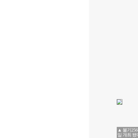
▲ 불기25
일 개최 됐