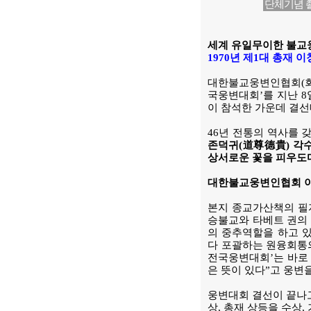
단체기념 
세계 유일무이한 불교웅
1970년 제1대 총재
대한불교웅변인협회(회장
국웅변대회’를 지난 8
이 참석한 가운데 결선
46년 전통의 역사를
존덕귀(道尊德貴) 각
상서로운 꽃을 피우도
대한불교웅변인협회 이치
본지 종교가산책의 필자
승불교와 타베트 권의
의 중추역할을 하고 
다 포괄하는 원융회통
전국웅변대회’는 바로
은 뜻이 있다”고 웅변
웅변대회 결선이 끝나고
상, 총재 상등을 수상,