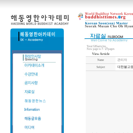
Total
535
articles,
Now page is
7
/
27
pages
View Article
관리자
Name
대한불교웅
Subject