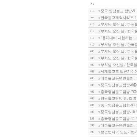
No
중국 영남불교 탐방-5
415
한국불교개혁시리즈-1
부처님 오신 날 / 한국
413
부처님 오신 날 / 한국
412
“동체대비 시현하는 그
411
부처님 오신 날 / 한국
410
부처님 오신 날 / 한국
409
부처님 오신 날 / 한국
408
부처님 오신닐 / 한국불
407
세계불교도 법륜기수
406
대한불교웅변인협회, 
405
중국영남불교탐방-6⓺ 
404
중국영남불교탐방-7⓻ 
403
영남불교탐방-8 5조 
402
중국영남불교탐방-9 /
401
중국영남불교탐방-10 
400
중국영남불교탐방-11 
399
대한불교웅변인협회, 
398
보검법사의 인도기행-8
397