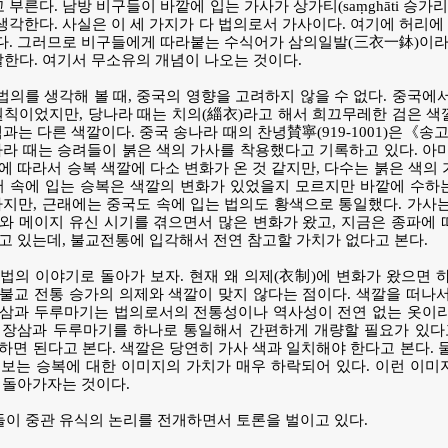
라고 부른다. 남방 비구들이 바깥에 입는 가사가 상가티(saṃghāti 승가
각한다. 사실은 이 세 가지가 다 법의로서 가사이다. 여기에 허리에
가 있다. 그러므로 비구들에게 따라붙는 수식어가 삼의일발(三衣一鉢)이라
말한다. 여기서 무소유의 개념이 나오는 것이다.
의를 생각해 볼 때, 중국의 영향을 고려하지 않을 수 없다. 중국에
원칙이었지만, 당나라 때는 치의(緇衣)라고 해서 희끄무레한 검은 
색과는 다른 색깔이다. 중국 송나라 때의 찬녕賛寧(919-1001)은
나라 때는 승려들이 붉은 색의 가사를 착용했다고 기록하고 있다. 아
에 따라서 승복 색깔에 다소 변화가 온 것 같지만, 다수는 붉은 색의
서 속에 입는 승복은 색깔의 변화가 있었을지 모르지만 바깥에 수하
하지만, 근래에는 중국도 속에 입는 법의도 황색으로 통일했다. 가사
와 메이지 유신 시기를 겪으면서 많은 변화가 왔고, 지금은 종파에
고 있는데, 불교전통에 입각해서 전연 참고할 가치가 없다고 본다.
법의 이야기로 돌아가 보자. 현재 왜 의제(衣制)에 변화가 왔으면 
불교 전통 승가의 의제와 색깔이 맞지 않다는 점이다. 색깔을 떠나
장삼과 두루마기는 법의로서의 전통성이나 역사성이 전연 없는 옷이라
 장삼과 두루마기를 하나로 통일해서 간편하게 개량할 필요가 있다고
하면 된다고 본다. 색깔은 당연히 가사 색과 일치해야 한다고 본다. 
보는 승복에 대한 이미지의 가치가 매우 하락되어 있다. 이런 이미
 돌아가자는 것이다.
들이 중관 유식의 논리를 전개하면서 토론을 벌이고 있다.