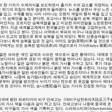
V의 한 기자가 수계의식을 보도하면서 출가자 수의 감소를 걱정하는
런 위기의 외침이 매우 생생하게 들려왔다. 뉴스를 보면서 우선 느낀
 입고, 수계를 받는 사미 사미니는 오렌지 색깔의 행자 복을 입고 
는 이 승복만을 놓고 본다면, 포교사나 행자님들의 승복 색깔이 불
디어인지는 모르지만 승복색깔을 놓고 미묘한 의미전달을 노린듯한데,
 한다. 지금 세계불교계에서 한국불교만 오직 회색을 고집하는데, 
성이 있다고 본다. 인도나 서역에서 부파의 비구나 대승권의 빅슈들
에서 도교의 영향으로 회색 승복을 입게 되었다. 특히 선종승려들이
다보니 회색 승복을 입은 것 같다. 아마도 송명(宋明)이후 일 것으로
에게는 모든 승복은 법의(法衣)의 개념으로서 가사(Kāṣāya 袈裟)의
깔은 브라운 색인 갈색과 사프런 색으로서 짙은 황색이다. 대체로 
보디아의 상좌부 권은 이 색깔의 원칙을 벗어나지 않는다. 다소 색
진노랑이나 짙은 갈색이나 붉은 색의 가사를 수하고 있다. 후기 대
승한 티베트 라마들도 자주색이나 붉은 색의 가사를 수한다. 가사는 
 출가사문들은 일반 세속인들이 입고 버린 헝겊조각이나 헌옷의 조각
사용했다. 나중에 승가람(사원)이 세워지고 승단이 체계적으로 자리
부터 공양을 받으면서 누더기 아닌 천으로 된 옷감을 받아서 제대로
게 된 것이다. 하지만, 승니(僧尼)들이 입는 가사의 진정한 의미는 ‘
E)에 중국에 왔던 파르티아의 비구 안세고는《대비구삼천위의大比丘三
의 가사 색을 다음과 같이 적고 있다. 안세고보다 나중에 중국에 
pṛcchā)도 비구들의 가사 색을 기록하고 있다. 스라와스티와다(Sarvāstiv