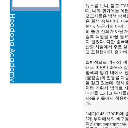
뉴스를 보니, 불교 T
때, 나의 귓가에는 이
포교사들은 밤색 승복을
은 회색 승복이다. 나
본다. 누군가의 아이
히 틀린 잔꾀가 아닌가
승복 색깔을 바꿀 필요
지 않았다. 다만 중국
산중 사찰에서 주로 살
고 표현했지만, 출가비구
일반적으로 가사의 색
태국 미얀마 라오스 캄
황색의 범위 내에서 
(금강승)의 전통을 계
을 갖고 있는데, 당시
처럼 기워서 법의로 
대신들 그리고 부자들로
사)를 만들어서 착용하
다.
2세기(148-170C
5개 부파에서의 비구들
차(Śāriputrapari