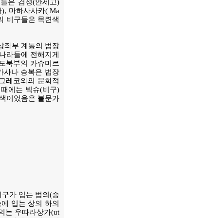
구들은 검정(안세고)
), 마하사사카( Ma
部)의 비구들은 목련색
상좌부 계통의 법장
 나라들에 전해지게
인도북부의 카슈미르
가사나 승복은 법장
 그레코와의 문화적
때에는 빅슈(비구)
황색이었음은 불문가
비구가 입는 법의(승
속에 입는 상의 하의
상의는 우따라상가(ut