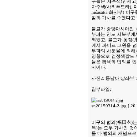
구들은 자주색(안세고) 
자주색(사리푸트라), 마
hīśāsaka 화지부) 
깔의 가사를 수했다고 
불교가 중앙아시아인 서
부파는 인도 서북부에
되었고, 불교가 동점(
에서 파미르 고원을 
부파의 사분율에 의해
영향으로 검정색깔도 입
들은 황색의 법의를 입
지이다.
사진2: 동남아 상좌부
첨부파일:
sn20150314-2.jpg [ 2
비구의 법의(福田衣)는
복)는 모두 가사인 것
를 다 법의의 개념으로 