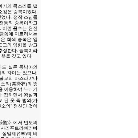
 위기의 목소리를 낼
 소감은 승복이었다.
있었다. 정작 스님들
교전통의 승복이라고
 이런 꼼수는 완전
지금쯤에 이르러서는
은 회색 승복은 입
 도교의 영향을 받고
 추정한다. 승복이라
 뜻을 갖고 있다.
인도 실론 동남아의
깔의 차이는 있으나,
승불교의 바즈라야나
분소의(糞掃衣)의 뜻
을 이용하여 누더기
가 잡히면서 왕실과
 된 옷 즉 법의(가
분소의’ 정신인 것이
千威儀)》에서 인도의
온 사리푸트라빠리빠
āda 설일체유부)의 비