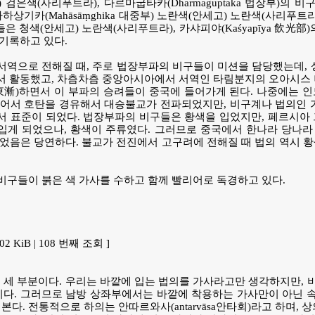
검은색(사리푸트라), 다르마굽타카(Dharmaguptaka 법장부)의 비
하상기카(Mahāsāṃghika 대중부) 노란색(안세고) 노란색(사리푸트라
비구들은 청색(안세고) 노란색(사리푸트라), 카샤피야(Kaśyapīya 飲光
기록하고 있다.
역으로 전해질 때, 주로 법장부파의 비구들이 미션을 담당했는데, 
서 활동했고, 차츰차츰 중앙아시아에서 서역인 타림분지의 오아시스
東漸)하면서 이 부파의 승려들이 중국에 들어가게 된다. 나중에는 
넘어서 호탄을 경유해서 대승불교가 전파되었지만, 비구계나 법의인 
서 표준이 되었다. 법장부파의 비구들은 황색을 입었지만, 페르시아
게 되었으나, 황색이 주류였다. 그러므로 중국에서 한나라 당나라 
었음은 당연하다. 불교가 전진에서 고구려에 전해질 때 법의 역시 
 비구들이 붉은 색 가사를 수하고 함께 빨리어로 독경하고 있다.
0.02 KiB | 108 번째 조회 ]
 세 부분이다. 우리는 바깥에 입는 법의를 가사라고만 생각하지만, 
이다. 그러므로 남방 상좌부에서는 바깥에 착용하는 가사만이 아닌 
본다. 전통적으로 하의는 안따르와사(antarvāsa안타회)라고 하며, 