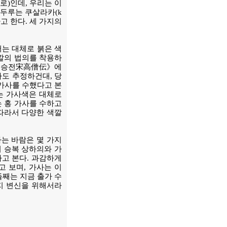
리로)인데, 우리는 이
 두루는 쿠살라카(k
고 한다. 세 가지의
서는 대체로 붉은 색
색깔의 법의를 착용하
《송고승전宋高僧伝》에
마도 추정하건대, 당
 가사를 수했다고 본
는 가사색은 대체로
는 홍 가사를 수하고
 따라서 다양한 색깔
하는 바람은 몇 가지
서 승복 상하의와 가
고 본다. 과감하게
 보며, 가사는 이
둘째는 지금 출가 수
지 변신을 위해서라