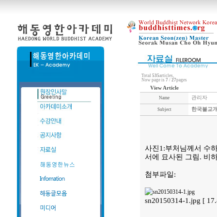
Total
535
articles,
Now page is
7
/
27
pages
View Article
관리자
Name
한국불교개
Subject
사진1:부처님께서 수하고
서에 묘사된 그림. 비
첨부파일:
sn20150314-1.jpg [ 1