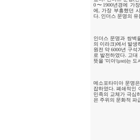
0
〜
1900
년경에 가장
에
,
가장 부흥했던 
다
.
인더스 문명의 유
인더스 문명과 쌍벽
의 이라크
)
에서 발생
원전 약
6000
년 구석
로 발전하였다
.
고대
뜻을
'
미아
'(
μια
)
는 도
메소포타미아 문명은
잡하였다
.
폐쇄적인 
민족의 교체가 극심하
은 주위의 문화적 파