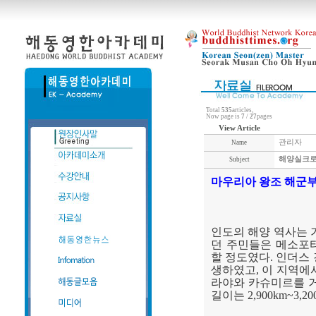
Total
535
articles,
Now page is
7
/
27
pages
View Article
관리자
Name
해양실크로
Subject
마우리아 왕조 해군
인도의 해양 역사는
던 주민들은 메소포
할 정도였다
.
인더스 
생하였고
,
이 지역에
라야와 카슈미르를 
길이는
2,900km~3,20