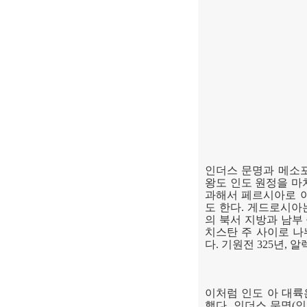
인더스 문명과 메소
왕도 인도 원정을 마
과해서 페르시아로 
도 한다
.
게드로시아는
의 북서 지방과 남부
치스탄 주 사이로 
다
.
기원전
325
년
,
알
이처럼 인도 아 대
했다
.
인더스 문명
(
인