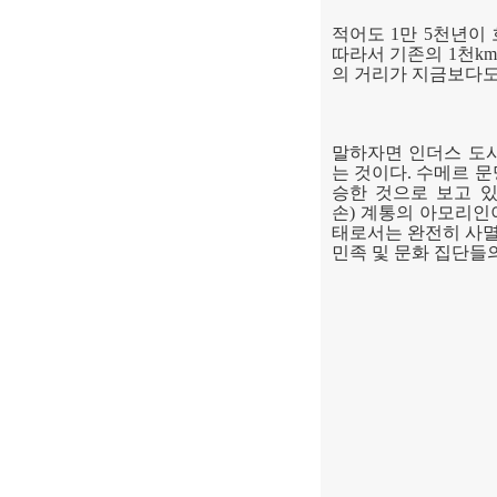
적어도
1
만
5
천년이 
따라서 기존의
1
천
k
의 거리가 지금보다도
말하자면 인더스 도
는 것이다
.
수메르 문
승한 것으로 보고 
손
)
계통의 아모리인이
태로서는 완전히 사
민족 및 문화 집단들