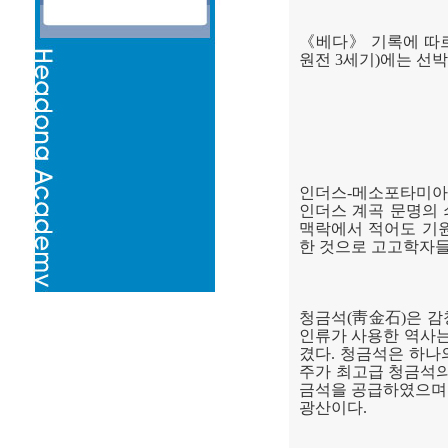
《
베다
》
기록에 따
원전
3
세기
)
에는 선
인더스
-
메소포타미아
인더스 계곡 문명의 
맥락에서 적어도 기
한 것으로 고고학자들
청금석
(
靑金石
)
은 감
인류가 사용한 역사
겼다
.
청금석은 하나
주가 최고급 청금석의
금석을 공급하였으며
광산이다
.