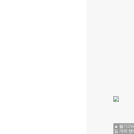
▲ 불기25
일 개최 됐