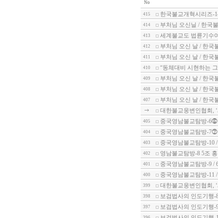
No
한국불교개혁시리즈-1
415
부처님 오신닐 / 한국불
414
세계불교도 법륜기수
413
부처님 오신 날 / 한국
412
부처님 오신 날 / 한국
411
“동체대비 시현하는 그
410
부처님 오신 날 / 한국
409
부처님 오신 날 / 한국
408
부처님 오신 날 / 한국
407
대한불교웅변인협회, 
중국영남불교탐방-6⓺ 
405
중국영남불교탐방-7⓻ 
404
중국영남불교탐방-10 
403
영남불교탐방-8 5조 
402
중국영남불교탐방-9 /
401
중국영남불교탐방-11 
400
대한불교웅변인협회, 
399
보검법사의 인도기행-8
398
보검법사의 인도기행-9
397
보검법사의 인도기행-1
396