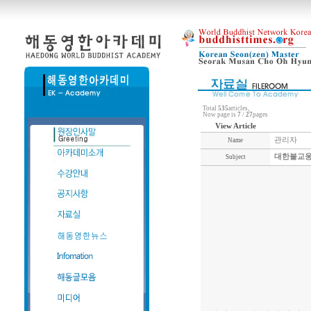
Total
535
articles,
Now page is
7
/
27
pages
View Article
관리자
Name
대한불교웅
Subject