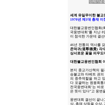
단체기념 
세계 유일무이한 불교웅
1970년 제1대 총재
대한불교웅변인협회(회장
국웅변대회’를 지난 8
이 참석한 가운데 결선
46년 전통의 역사를
존덕귀(道尊德貴) 각
상서로운 꽃을 피우도
대한불교웅변인협회 이치
본지 종교가산책의 필자
승불교와 타베트 권의
의 중추역할을 하고 
다 포괄하는 원융회통
전국웅변대회’는 바로
은 뜻이 있다”고 웅변
웅변대회 결선이 끝나고
상, 총재 상등을 수상,