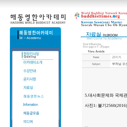
Total
535
articles,
Now page is
7
/
27
pages
View Article
관리자
Name
부처님 오신
Subject
5.대사회문제와 국제
사진1: 불기2560(2