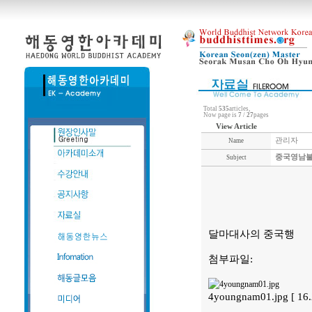
Total
535
articles,
Now page is
7
/
27
pages
View Article
관리자
Name
중국영남불
Subject
달마대사의 중국행
첨부파일:
4youngnam01.jpg [ 16