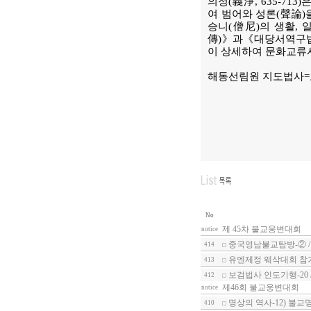
의정(義淨, 635-71
여 범어와 성론(聲論)
승니(僧尼)의 생활,
傳)》과《대당서역구법
이 상세하여 문화교류
해동선림원 지도법사
No
제 45차 불교웅변대회
notice
중국영남불교탐방-② /
414
유엔제정 웨삭대회 참가
413
보검법사 인도기행-20
412
제46회 불교웅변대회
notice
명상의 역사-12) 불교
410