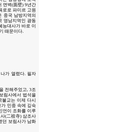
 면벽(面壁) 9년간
 육로로 파미르 고원
은 중국 남방지역의
국 영남지역인 광동
 혜능대사가 바로 이
기 때문이다.
미나가 열렸다. 필자
을 전해주었고, 3조
 보림사에서 법석을
국불교는 이제 다시
가 민중 속에 깊숙
 진언이 조화를 이루
조사(二祖寺) 삼조사
석했던 보림사가 남화