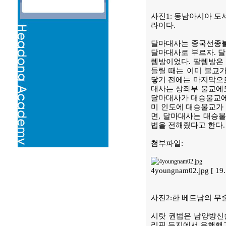
사진1: 동남아시아 도
라이다.
달마대사는 중국선종불
달마대사로 부르자. 
렘방이었다. 팔렘방은
들릴 때는 이미 불교
닿기 전에는 마지막으로
대사는 상좌부 불교에도
달마대사가 대승불교에 
미 인도에 대승불교가
면, 달마대사는 대승
법을 전해줬다고 한다.
첨부파일:
4youngnam02.jpg [ 19
사진2:한 베트남의 무
시랏 권법은 남양방신술
리핀 등지에서 유행했고