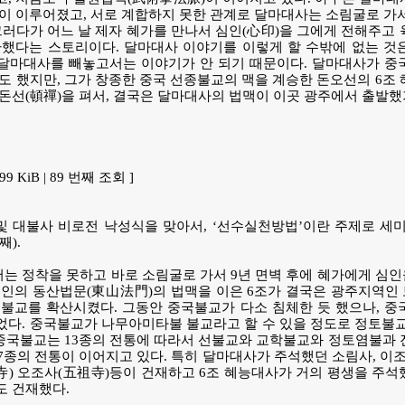
이 이루어졌고, 서로 계합하지 못한 관계로 달마대사는 소림굴로 가서
그러다가 어느 날 제자 혜가를 만나서 심인(心印)을 그에게 전해주고
환했다는 스토리이다. 달마대사 이야기를 이렇게 할 수밖에 없는 것
달마대사를 빼놓고서는 이야기가 안 되기 때문이다. 달마대사가 중
도 했지만, 그가 창종한 중국 선종불교의 맥을 계승한 돈오선의 6조
돈선(頓禪)을 펴서, 결국은 달마대사의 법맥이 이곳 광주에서 출발했
.99 KiB | 89 번째 조회 ]
및 대불사 비로전 낙성식을 맞아서, ‘선수실천방법’이란 주제로 세
째).
 정착을 못하고 바로 소림굴로 가서 9년 면벽 후에 혜가에게 심인
홍인의 동산법문(東山法門)의 법맥을 이은 6조가 결국은 광주지역인
불교를 확산시켰다. 그동안 중국불교가 다소 침체한 듯 했으나, 중
다. 중국불교가 나무아미타불 불교라고 할 수 있을 정도로 정토불교
 중국불교는 13종의 전통에 따라서 선불교와 교학불교와 정토염불과
가7종의 전통이 이어지고 있다. 특히 달마대사가 주석했던 소림사, 이
寺) 오조사(五祖寺)등이 건재하고 6조 혜능대사가 거의 평생을 주
도 건재했다.