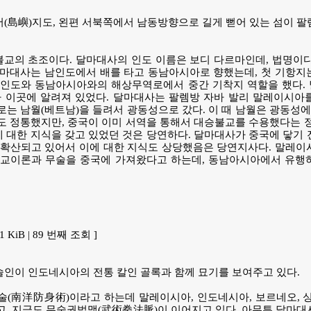
서(島嶼)지도, 왼편 서북쪽에서 남동방향으로 길게 뻗어 있는 섬이 
교의 초조이다. 달마대사의 인도 이름은 보디 다르마인데, 법명이다
달마대사는 남인도에서 배를 타고 동남아시아로 향했는데, 첫 기항지
 인도와 동남아시아와의 해상무역로에서 중간 기착지 역할을 했다.
가 이곳에 알려져 있었다. 달마대사는 팔렘방 자바 발리 말레이시아
는 남월(베트남)을 들려서 광동성으로 갔다. 이 때 남월은 광동성에
 정통했지만, 중국이 이미 서역을 통해서 대승불교를 수용했다는 정
대한 지식을 갖고 있었던 것은 당연하다. 달마대사가 중국에 닿기 
 확산되고 있어서 이에 대한 지식도 상당했음은 당연지사다. 말레이
불교이론과 무술을 중국에 가져왔다고 하는데, 동남아시아에서 유행
.1 KiB | 89 번째 조회 ]
술인이 인도네시아의 전통 칼인 골록과 함께 묘기를 보여주고 있다.
(南洋防身術)이라고 하는데 말레이시아, 인도네시아, 보르네오, 싱
, 지금도 무술권법맥(武術拳法脈)이 이어지고 있다. 아무튼 달마대