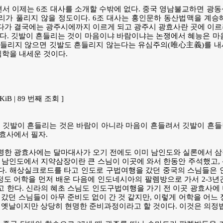
 이제는 6조 대사를 소개할 수밖에 없다. 중국 영남불교하면 광동
리가 풀리지 않을 정도이다. 6조 대사는 홍인문하 동산법맥을 계승
다가 결국에는 광주시에까지 이르게 되고 광주시 광효사란 곳에 이
다. 깃발이 흔들리는 것이 마음이냐 바람이냐는 논쟁에서 혜능은 마
들리지 않으면 깃발도 흔들리지 않는다는 유심주의(唯心主義)를 내세
심학을 내세운 것이다.
3 KiB | 89 번째 조회 ]
가 깃발이 흔들리는 것은 바람이 아니라 마음이 흔들려서 깃발이 흔
효사에서 필자.
명한 광효사에는 달마대사가 오기 전에도 이미 남인도와 실론에서 
 남인도에서 지약삼장이란 큰 스님이 이곳에 와서 한동안 주석했고,
다. 해상실크로드를 타고 인도로 구법여행을 갔던 중국의 스님들은 
정도 어학을 먼저 배운 다음에 인도네시아의 팔렘방으로 가서 2-3
 한다. 신라의 혜초 스님도 인도구법여행을 가기 전 이곳 광효사에
 갔던 스님들이 아무 준비도 없이 간 것 같지만, 이렇게 어학을 어느
 옛날이지만 상당히 현명한 준비과정이라고 할 것이다. 이것은 의정