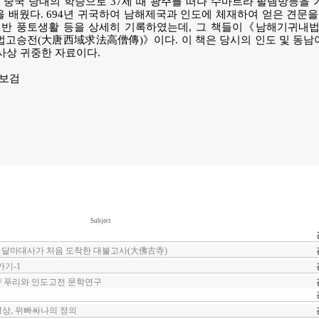
3)은 중국 당대의 학승으로 37세 때 광주를 떠나 수마트라 팔렘방등을
을 배웠다. 694년 귀국하여 남해제국과 인도에 체재하여 얻은 견문을
 일반 풍토생활 등을 상세히 기록하였는데, 그 책들이《남해기귀
고승전(大唐西域求法高僧傳)》이다. 이 책은 당시의 인도 및 동남
사상 귀중한 자료이다.
=보검
Subject
 달마대사가 처음 도착한 대불고사(大佛古寺)
기-1
 / 푸리와 인도고전 문학연구
명상, 위빠싸나의 정의