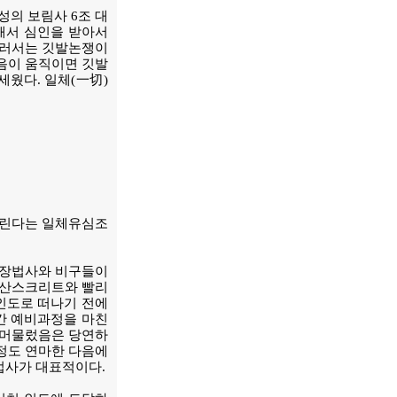
성의 보림사 6조 대
해서 심인을 받아서
르러서는 깃발논쟁이
음이 움직이면 깃발
웠다. 일체(一切)
들린다는 일체유심조
삼장법사와 비구들이
 산스크리트와 빨리
인도로 떠나기 전에
년간 예비과정을 마친
 머물렀음은 당연하
 정도 연마한 다음에
법사가 대표적이다.