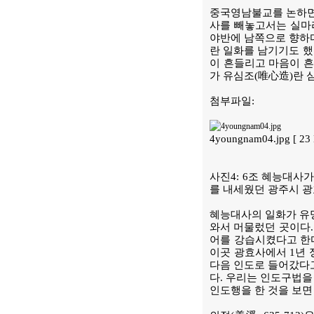
중국영남불교를 논하면서
사를 빼놓고서는 실마
야반에 남쪽으로 향하
란 일화를 남기기도 했
이 흔들리고 마음이 흔
가 유심조(唯心造)란 
첨부파일:
4youngnam04.jpg [ 2
사진4: 6조 혜능대사
를 내세웠던 광주시 광
혜능대사의 일화가 유
와서 머물렀던 곳이다.
어를 강습시켰다고 한
이곳 광효사에서 1년 
다음 인도로 들어갔다고
다. 우리는 인도구법을
인도행을 한 것을 보면