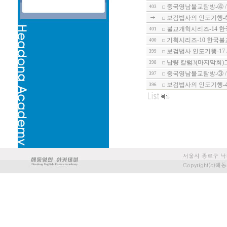
중국영남불교탐방-④ 
403
보검법사의 인도기행-
불교개혁시리즈-14 한
401
기획시리즈-10 한국불
400
보검법사 인도기행-17
399
납량 칼럼3(마지막회)
398
중국영남불교탐방-③ /
397
보검법사의 인도기행-
396