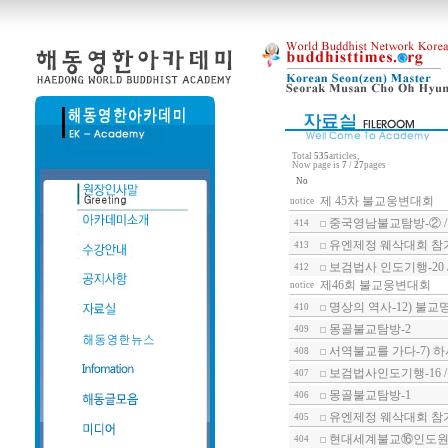
Total
535
articles,
Now page is
7
/
27
pages
No
제 45차 불교웅변대회
notice
중국영남불교탐방-② /
414
유엔제정 웨삭대회 참가
413
보검법사 인도기행-20
412
제46회 불교웅변대회
notice
명상의 역사-12) 불교
410
몽골불교탐방-2
409
서역불교를 가다-7) 
408
보검법사인도기행-16 
407
몽골불교탐방-1
406
유엔제정 웨삭대회 참가
405
현대세계불교⑯인도원형
404