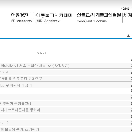
Subject
 달마대사가 처음 도착한 대불고사(大佛古寺)
기-1
 / 푸리와 인도고전 문학연구
명상, 위빠싸나의 정의
하서주랑과 돈황불교(1)
/ 나가르주나콘다를 향하여
기-2
 불교의 종가, 스리랑카