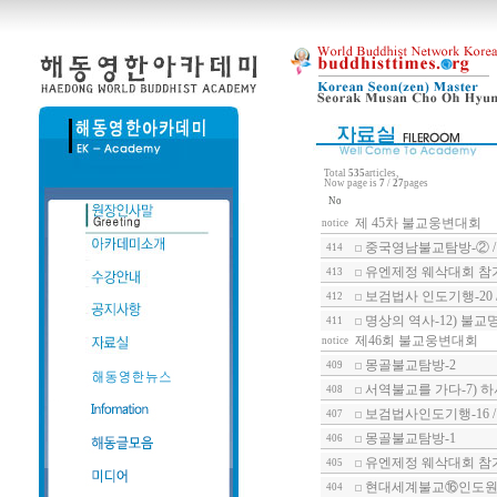
Total
535
articles,
Now page is
7
/
27
pages
No
제 45차 불교웅변대회
notice
중국영남불교탐방-② /
414
유엔제정 웨삭대회 참가
413
보검법사 인도기행-20
412
명상의 역사-12) 불교
411
제46회 불교웅변대회
notice
몽골불교탐방-2
409
서역불교를 가다-7) 
408
보검법사인도기행-16 
407
몽골불교탐방-1
406
유엔제정 웨삭대회 참가
405
현대세계불교⑯인도원형
404