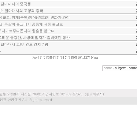
/ 달마대사의 중국행
⑪- 달마대사의 고향과 중국
국불교, 의제(승복)의식(儀式)의 변화가 와야
교, 독살이 불교에서 공동체 대중 불교로
 / 나가르주나콘다의 향훈을 맡으며
그리운 금강산, 사방에 암자가 즐비했던 명산
 달마대사 고향, 인도 칸치푸람
4
[1]
[2]
[3]
[4]
[5]
[6]
7
[8]
[9]
[10]
..
[27]
Next
Prev