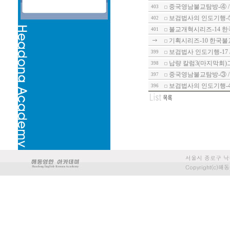
중국영남불교탐방-④ 
403
보검법사의 인도기행-
402
불교개혁시리즈-14 한
401
기획시리즈-10 한국불
보검법사 인도기행-17
399
납량 칼럼3(마지막회)
398
중국영남불교탐방-③ /
397
보검법사의 인도기행-
396