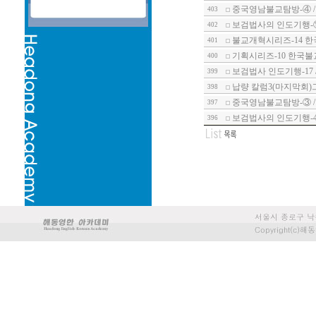
중국영남불교탐방-④ 
403
보검법사의 인도기행-
402
불교개혁시리즈-14 한
401
기획시리즈-10 한국불
400
보검법사 인도기행-17
399
납량 칼럼3(마지막회)
398
중국영남불교탐방-③ /
397
보검법사의 인도기행-
396