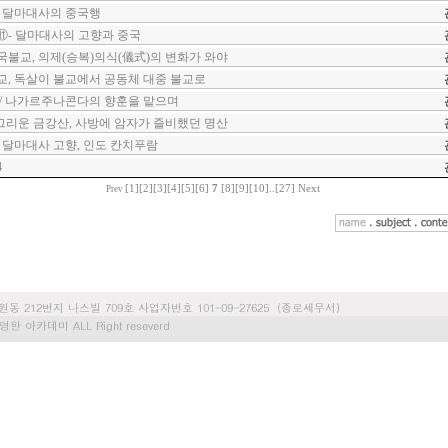
/ 달마대사의 중국행
⑪- 달마대사의 고향과 중국
국불교, 의제(승복)의식(儀式)의 변화가 와야
교, 독살이 불교에서 공동체 대중 불교로
 / 나가르주나콘다의 향훈을 맡으며
그리운 금강산, 사방에 암자가 즐비했던 명산
 달마대사 고향, 인도 칸치푸람
4
[1]
[2]
[3]
[4]
[5]
[6]
7
[8]
[9]
[10]
..
[27]
Next
Prev