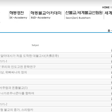
Subject
 달마대사가 처음 도착한 대불고사(大佛古寺)
기-1
 / 푸리와 인도고전 문학연구
명상, 위빠싸나의 정의
하서주랑과 돈황불교(1)
/ 나가르주나콘다를 향하여
기-2
 불교의 종가, 스리랑카