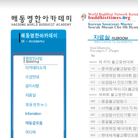
Total
535
articles,
Now page is
7
/
27
pages
No
제 45차 불교웅변대회
notice
중국영남불교탐방-② /
유엔제정 웨삭대회 참가
413
보검법사 인도기행-20
412
명상의 역사-12) 불교
411
제46회 불교웅변대회
notice
몽골불교탐방-2
409
서역불교를 가다-7) 
408
보검법사인도기행-16 
407
몽골불교탐방-1
406
유엔제정 웨삭대회 참가
405
현대세계불교⑯인도원형
404