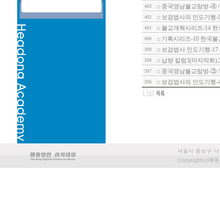
중국영남불교탐방-④ 
403
보검법사의 인도기행-
402
불교개혁시리즈-14 한
401
기획시리즈-10 한국불
400
보검법사 인도기행-17
399
납량 칼럼3(마지막회)
398
중국영남불교탐방-③ /
397
보검법사의 인도기행-
396