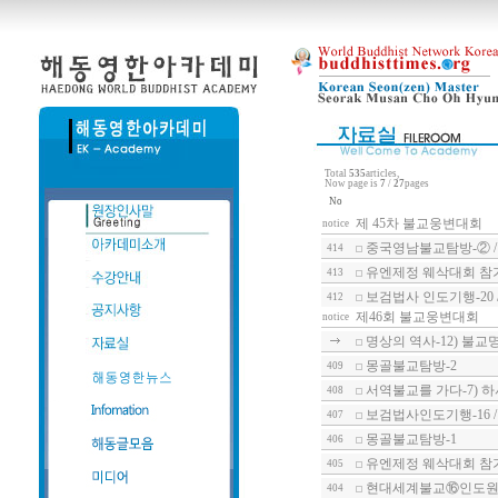
Total
535
articles,
Now page is
7
/
27
pages
No
제 45차 불교웅변대회
notice
중국영남불교탐방-② /
414
유엔제정 웨삭대회 참가
413
보검법사 인도기행-20
412
제46회 불교웅변대회
notice
명상의 역사-12) 불교
몽골불교탐방-2
409
서역불교를 가다-7) 
408
보검법사인도기행-16 
407
몽골불교탐방-1
406
유엔제정 웨삭대회 참가
405
현대세계불교⑯인도원형
404