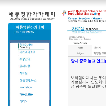
Total
535
articles,
Now page is
6
/
27
pages
View Article
관리자
Name
해양실크로
Subject
당대 중국 불교 인도
보리달마대사는 우여
가로질러서 인도차이
성 광주에 도달했다
.