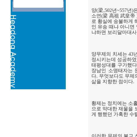
양
(
梁
,502
년
~557
년
)
소연
(
梁 高祖 武皇帝
로 황실에 숭불하게 
인 유송 때냐 아니면
냐하면 보리달마대사
양무제의 치세는
43
정시키는데 성공하였
태평성대를 구가했다
장남인 소명태자는 
다
.
무엇보다도 무제의
삶을 지향한 점이다
.
황제는 정치에는 소홀
으로 막대한 재물을
게 행했던 가혹한 수
이러한 무제의 불교 