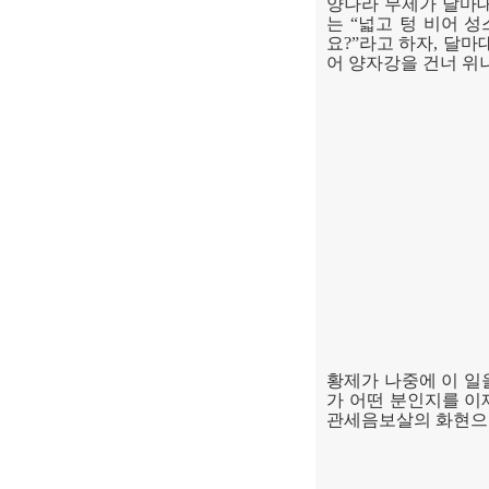
양나라 무제가 달마
는
“
넓고 텅 비어 
요
?”
라고 하자
,
달마
어 양자강을 건너 위
황제가 나중에 이 일
가 어떤 분인지를 
관세음보살의 화현으