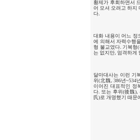
황제가 후회하면서 
어 모셔 오려고 하지
다
.
대화 내용이 어느 정
에 의해서 자력수행을
형 불교였다
.
기복형
(
는 없지만
,
엄격하게 
달마대사는 이런 기복
위
(
北魏
, 386
년
~534
이어진 대표적인 정
다
.
또는 후위
(
後魏
),
氏
)
로 개명했기 때문