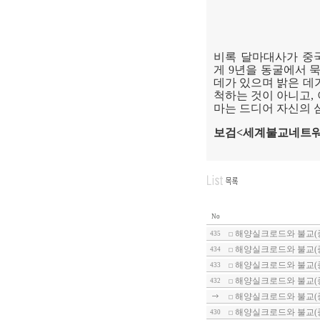
비록 달마대사가 중국
게
9
년을 동굴에서 
데가 있으며 밝은 데
척하는 것이 아니고
,
마는 드디어 자신의 
보검
<
세계불교네트워
No
해양실크로드와 불교(
435
해양실크로드와 불교(
434
해양실크로드와 불교(종
433
해양실크로드와 불교(
432
해양실크로드와 불교(종
해양실크로드와 불교(종
430