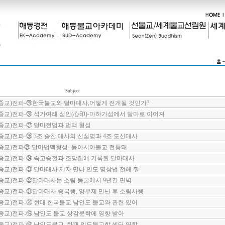
Subject
종교)전파-㉙한국불교와 달마대사,어떻게 전개될 것인가?
종교)전파-㉘ 석가여래 심인(心印)-마하가섭에서 달마로 이어져
종교)전파-㉗ 달마전법과 법맥 형성
교)전파-㉖ 3조 승찬 대사의 신심명과 4조 도신대사
종교)전파㉕ 달마법맥형성- 동아시아불교 전통돼
종교)전파-㉔ 속고승전과 조당집에 기록된 달마대사
교)전파-㉓ 달마대사 제자 만나 인도 명상법 전해 줘
종교)전파-㉒달마대사는 소림 동굴에서 9년간 면벽
교)전파-㉑달마대사 중국행, 양무제 만난 후 소림사행
교)전파-⑳ 현대 한국불교 남인도 불교와 관련 있어
교)전파-⑲ 남인도 불교 상감문학에 영향 받아
교)전파-⑱ 남인도불교, 한때 인도불교학 센터 역할