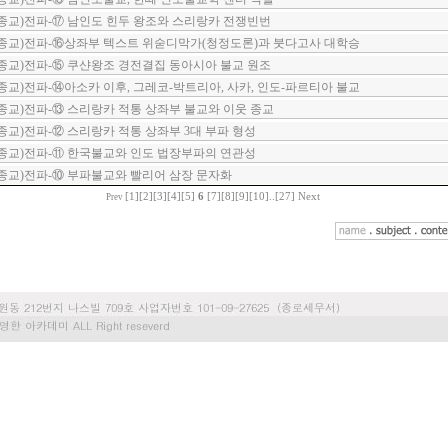
종교)전파-⑰ 남인도 힌두 왕조와 스리랑카 전쟁빈번
종교)전파-⑯상좌부 텍스트 위숟디막가(청정도론)과 붓다고사 대학승
종교)전파-⑮ 쿠샨왕조 경전결집 동아시아 불교 원조
교)전파-⑭아소카 이후, 그레코-박트리아, 사카, 인도-파르티아 불교
교)전파-⑬ 스리랑카 적통 상좌부 불교와 이웃 종교
교)전파-⑫ 스리랑카 적통 상좌부 3대 부파 형성
종교)전파-⑪ 한국불교와 인도 법장부파의 연관성
종교)전파-⑩ 부파불교와 빨리어 삼장 문자화
[1]
[2]
[3]
[4]
[5]
6
[7]
[8]
[9]
[10]
..
[27]
Next
Prev