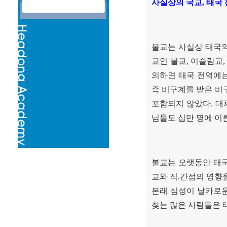
사실상의 국교
,
태국 
불교는 사실상 태국의
교인 불교
,
이슬람교
의하면 태국 전역에
즉 비구계를 받은 비
포함되지 않았다
.
대
님들도 십만 명에 이
불교는 오랫동안 태
교와 직
.
간접의 영향을
본래 심성이 날카로
찾는 많은 사람들은 