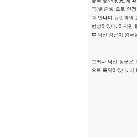
중국 명사
(
明史
)
에 
국
(
暹羅國
)
으로 인정
과 만나며 유럽과의
번성하였다
.
하지만 
후 탁신 장군이 왕국
그러나 탁신 장군은
으로 즉위하였다
.
이