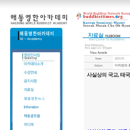
Total
535
articles,
Now page is
5
/
27
pages
View Article
관리자
Name
이치란의 
Subject
사실상의 국교, 태