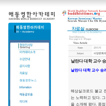
Total
535
articles,
Now page is
5
/
27
pages
View Article
관리자
Name
서양문화와
Subject
날란다 대학 교수 
날란다 대학 교수 승
해상실크로드 불교 
는 노력하고 있다
.
그
을 소개해 왔다
.
중점