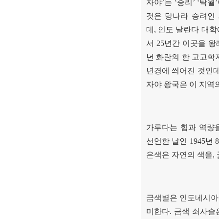
자야
’
는
‘
승리
’ ‘
탁월
’
것은 당나라 승려인
데
,
인도 날란다 대학
서
25
년간 이곳을 
년 화란의 한 고고학
년경에 씌어진 것인
자야 왕국은 이 지역
가루다는 힘과 역량
선언한 날인
1945
년
8
은색은 자연의 색을
,
금색별은 인도네시아
미한다
.
금색 쇠사슬