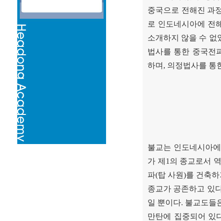
중국으로 전해진 과
로 인도네시아에 전해
소개하지 않을 수 없
법사를 통한 중국전
하며
,
의정법사를 통
불교는 인도네시아에서
가 제
1
의 종교로서 
파
(
탑 사원
)
를 건축하
종교가 공존하고 있
일 뿐이다
.
불교도들은
만탄에 집중되어 있