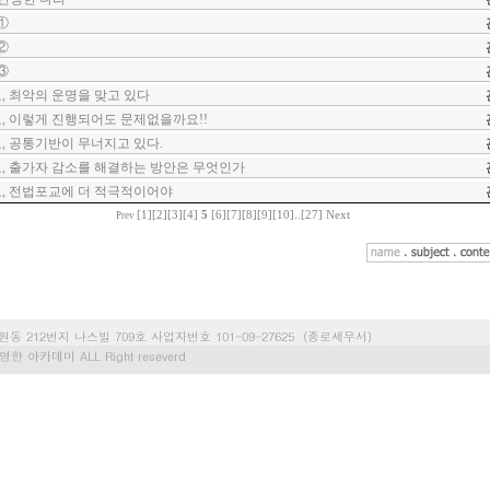
①
②
③
, 최악의 운명을 맞고 있다
, 이렇게 진행되어도 문제없을까요!!
, 공통기반이 무너지고 있다.
, 출가자 감소를 해결하는 방안은 무엇인가
, 전법포교에 더 적극적이어야
[1]
[2]
[3]
[4]
5
[6]
[7]
[8]
[9]
[10]
..
[27]
Next
Prev