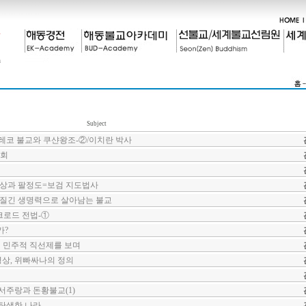
Subject
그레코 불교와 쿠샨왕조-②/이치란 박사
대회
명상과 팔정도=보검 지도법사
끈질긴 생명력으로 살아남는 불교
크로드 전법-①
가?
민주적 직선제를 보며
명상, 위빠싸나의 정의
하서주랑과 돈황불교(1)
 탄생한 나라