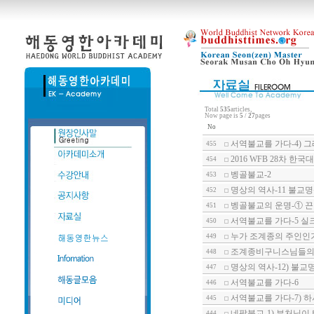
Total
535
articles,
Now page is
5
/
27
pages
No
서역불교를 가다-4) 
455
2016 WFB 28차 한국
454
벵골불교-2
453
명상의 역사-11 불교
452
벵골불교의 운명-① 
451
서역불교를 가다-5 실
450
누가 조계종의 주인인
449
조계종비구니스님들의 
448
명상의 역사-12) 불교
447
서역불교를 가다-6
446
서역불교를 가다-7) 
445
네팔불교-1) 부처님이
444