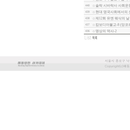
술락 시바락사 사회운동
440
현대 영국사회에서의 
439
제12회 유엔 웨삭의 
438
캄보디아불교-8 (앙코
437
명상의 역사-2
436