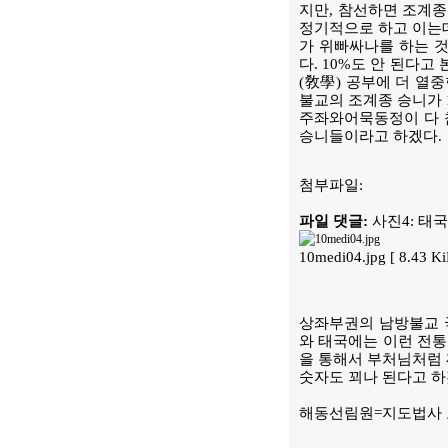
지만, 참선하면 조계종
정기적으로 하고 이는데
가 위빠싸나를 하는 것
다. 10%도 안 된다
(敎學) 공부에 더 열
불교의 조계종 승니가 1
주좌와어묵동정이 다 참
승니들이라고 하겠다.
첨부파일:
파일 댓글:
사진4: 태
10medi04.jpg [ 8.43 
상좌부권의 남방불교 
와 태국에는 이런 전통
을 통해서 부처님처럼 
숫자도 꾀나 된다고 하
해동선림원=지도법사