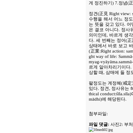
게 정진하기) 7.정념(
정견(正見 Right vie
수행을 해서 어느 정도
는 뜻을 갖고 있다. 
은 결코 아니다. 정사유(正思
의미인데, 바르게 생각
다. 세 번째는 정어(正語:
상태에서 바로 보고 바
(正業:Right action
ght way of life: Sa
myag-vyāyāma.sammā
르게 알아차리기이다. 정정(正
상할 때, 삼매에 들 
팔정도는 계정혜(戒定慧
있다. 정견, 정사유는 혜(
thical conduct:śī
mādhi)에 해당된다.
첨부파일:
파일 댓글:
사진2: 부