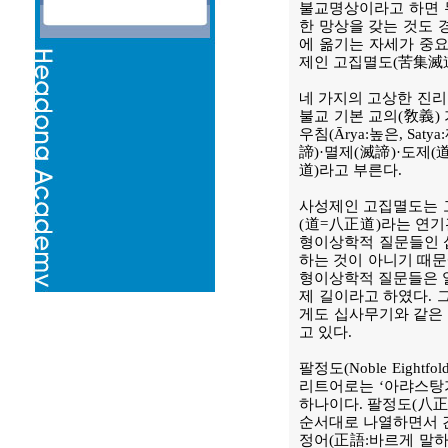
불교명상이라고 하면 무
한 망상을 갖는 것도 
에 옮기는 자세가 중요
제인 고집멸도(苦集滅道
네 가지의 고상한 진리로
불교 기본 교의(敎義) 
우침(Ārya:높은, Saty
諦)·멸제(滅諦)·도제
道)라고 부른다.
사성제인 고집멸도는 고
(道=八正道)라는 연기
형이상학적 질문들인 십
하는 것이 아니기 때문
형이상학적 질문들은 열
제 길이라고 하였다. 
게도 십사무기와 같은
고 있다.
팔정도(Noble Eightf
리트어로는 ‘아랴스탕가마르
하나이다. 팔정도(八正道
순서대로 나열하면서 간단
정어(正語:바르게 말하기