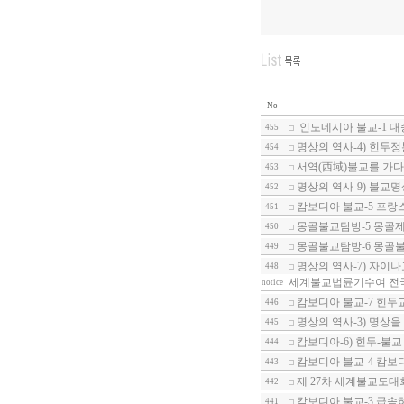
No
인도네시아 불교-1 
455
명상의 역사-4) 힌두
454
서역(西域)불교를 가다
453
명상의 역사-9) 불교
452
캄보디아 불교-5 프랑
451
몽골불교탐방-5 몽골
450
몽골불교탐방-6 몽골
449
명상의 역사-7) 자이나
448
세계불교법륜기수여 전
notice
캄보디아 불교-7 힌두
446
명상의 역사-3) 명상
445
캄보디아-6) 힌두-불교
444
캄보디아 불교-4 캄보
443
제 27차 세계불교도대
442
캄보디아 불교-3 급속
441