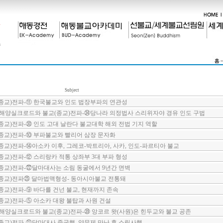
Subject
종교)전파-⑪ 한국불교와 인도 법장부파의 연관성
 해양실크로드와 불교(종교)전파-㉞당나라 의정법사 스리위자야 경유 인도 구법
교)전파-㉚ 인도 고대 날란다 불교대학 해외 전법 기지 역할
종교)전파-⑩ 부파불교와 빨리어 삼장 문자화
교)전파-⑭아소카 이후, 그레코-박트리아, 사카, 인도-파르티아 불교
교)전파-⑫ 스리랑카 적통 상좌부 3대 부파 형성
종교)전파-㉒달마대사는 소림 동굴에서 9년간 면벽
종교)전파㉕ 달마법맥형성- 동아시아불교 전통돼
교)전파-⑨ 바다를 건넌 불교, 현재까지 존속
교)전파-⑤ 아소카 대왕 불탑과 사원 건설
해양실크로드와 불교(종교)전파-㊴ 앙코르 왓(사원)은 힌두교와 불교 공존
교)전파-㉑달마대사 중국행, 양무제 만난 후 소림사행