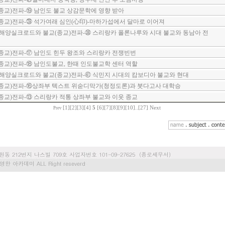
교)전파-⑲ 남인도 불교 상감문학에 영향 받아
종교)전파-㉘ 석가여래 심인(心印)-마하가섭에서 달마로 이어져
해양실크로드와 불교(종교)전파-㊳ 스리랑카 폴론나루와 시대 불교와 동남아 전
종교)전파-⑰ 남인도 힌두 왕조와 스리랑카 전쟁빈번
교)전파-⑱ 남인도불교, 한때 인도불교학 센터 역할
해양실크로드와 불교(종교)전파-㊶ 식민지 시대의 캄보디아 불교와 현대
종교)전파-⑯상좌부 텍스트 위숟디막가(청정도론)과 붓다고사 대학승
교)전파-⑬ 스리랑카 적통 상좌부 불교와 이웃 종교
[1]
[2]
[3]
[4]
5
[6]
[7]
[8]
[9]
[10]
..
[27]
Next
Prev