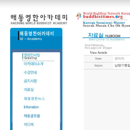
Total
535
articles,
Now page is
4
/
27
pages
View Article
관리자
Name
납량기행칼
Subject