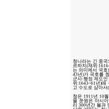
청나라는 긴 중국의
르하치(재위:161
는 의미에서 국호
43년)가 국호를 
군사·행정 제도인
위:1643~61년
고 수도로 삼아서(
청은 1911년 1
물 쑨원은 아시아
리 300년간 불과