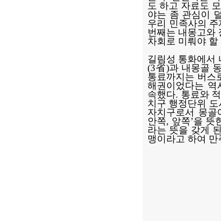
도 하고 자료도 
야는 좀 관심이 
우리 민족사의 주
번째는 내몽고와 
차회로 미뤄야 할
길림성 통화에서 
(3省)과 내몽골
통료까지는 버스로
해권이었다는 역사
속했다. 통료와 
치구 행정단위 도
자치구로서 몽골어
안쪽, 앞쪽’을 뜻
라는 뜻을 갖게 된
맹이라고 하여 만