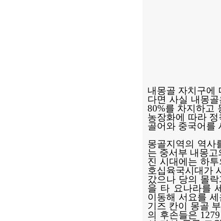
내몽골 자치구에 
다면 사실 내몽골
80%를 차지하고
농장화에 따라 정
골어와 중국어를
몽골지역의 역사를 
는 중서부 내몽고
진 시대에는 하투
호십육국시대가 시
갔으나 당의 몰락
을 타 요나라를 
이동해 서요를 세
기즈 칸이 몽골 부
의 후손들은 127