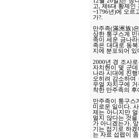
12월 20일)는 
고, 제6대 황제인 
~1796년)에 오
가?.
만주족(滿洲族)은 
상한 퉁구스계 민
족이 세운 금나라
족은 대대로 동북
지에 분포되어 
2000년 경 조사
자치현이 몇 군데
나라 시대에 진행
오히려 감소하여 
우얼 자치구에 거
착한 만주족의 후
만주족이 퉁구스계
미로운 일이다. 
제는 아니지만 얼
멀지 않다는 것을
가 아니겠는가. 
기는 접기로 하겠
는 자료 섭렵이 