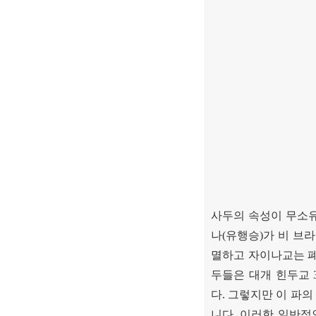
사두의 속성이 무소
나
(
유행승
)
가 비 브
멸하고 자이나교는 폐
두들은 대개 힌두교
다
.
그렇지만 이 파의
니다
.
이러한 일반적