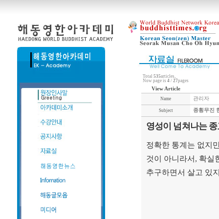
Total
535
articles,
Now page is
4
/
27
pages
View Article
관리자
Name
종횡무진 
Subject
영성이 넘쳐나는 종
정확한 통계는 없지
것이 아니라서
,
확실
추구하면서 살고 있지