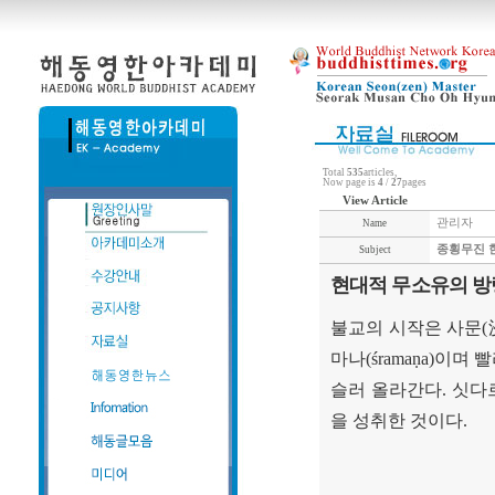
Total
535
articles,
Now page is
4
/
27
pages
View Article
관리자
Name
종횡무진 
Subject
현대적 무소유의 방
불교의 시작은 사문
(
마나
(śramaṇa)
이며 
슬러 올라간다
.
싯다
을 성취한 것이다
.