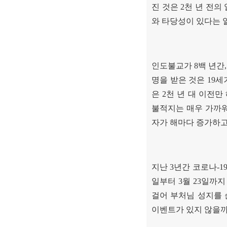
진 것은
2
천 년 전의
와 타당성이 있다는 
인도불교가
8
백 년간
명을 받은 것은
19
세
은
2
천 년 대 이전만
불적지는 매우 가까
자가 해마다 증가하고
지난
3
년간 코로나
-1
일부터
3
월
23
일까
걸어 부처님 성지를
이벤트가 있지 않을까