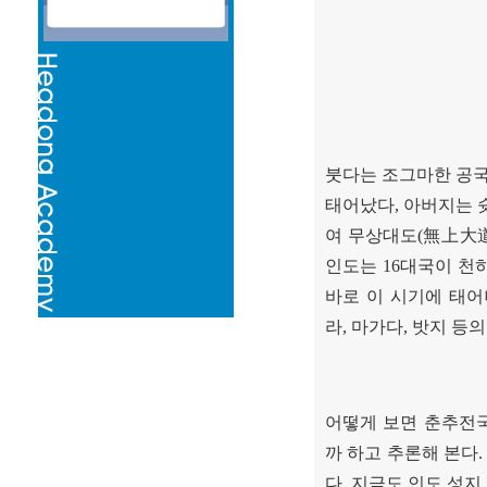
붓다는 조그마한 공
태어났다
,
아버지는 
여 무상대도
(
無上大
인도는
16
대국이 천
바로 이 시기에 태
라
,
마가다
,
밧지 등의
어떻게 보면 춘추전
까 하고 추론해 본다
다
.
지금도 인도 성지