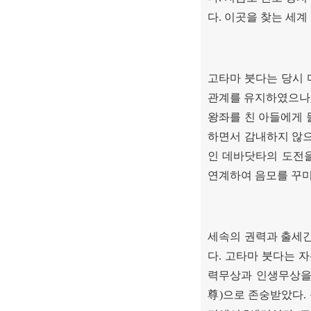
다
.
이곳을 찾는 세계
고타마 붓다는 당시
관계를 유지하였으나
왕좌를 친 아들에게
하면서 감내하지 않으
인 데바닷타의 도전
연계하여 음모를 꾸
세속의 권력과 출세간
다
.
고타마 붓다는 자
력무상과 인생무상을
尊
)
으로 존숭받았다
.