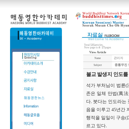
Total
535
articles,
Now page is
4
/
27
pages
View Article
관리자
Name
종횡무진 
Subject
불교 발생지 인도를
석가 부처님이 법륜
(
존은 일체 만법
(
萬法
다
.
붓다는 인도라는
음을 이루고
45
년간 
행적을 일일이 구송
(
르고 있다
.