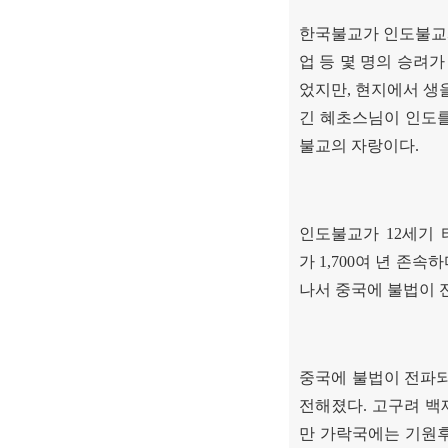
한국불교가 인도불교
업 등 몇 명의 승려
었지만
,
현지에서 생
긴 혜초스님이 인도를
불교의 자랑이다
.
인도불교가
12
세기 
가
1,700
여 년 존속하
나서 중국에 불법이
중국에 불법이 전파
전해졌다
.
고구려 백
만 가락국에는 기원