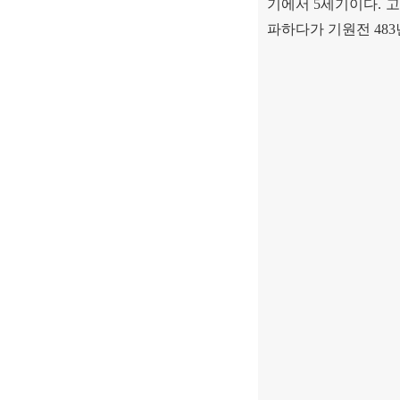
기에서
5
세기이다
.
고
파하다가 기원전
483