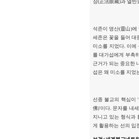
장
(
正法眼藏
)
과 열반
석존이 영산
(
靈山
)
에
세존은 꽃을 들어 대
미소를 지었다
.
이에
를 대가섭에게 부촉
근거가 되는 중요한
섭은 왜 미소를 지었
선종 불교의 핵심이
'
佛
)'
이다
.
문자를 내세
지니고 있는 형식과 
게 활용하는 선의 입