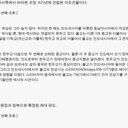
북서쪽에서 바라본 조망. 825년에 건립된 석조건물이다.
 | 5 번째 조회 ]
 위상은 그리 높지 않다. 하지만 한 때는 인도네시아를 비롯한 동남아시아에서 막강
의 역사일 뿐, 현대 역사와는 연결되지 못하고 있다. 불교는 다른 5개 종교와 더불어
슬람 기독교(개신교와 가톨릭) 힌두교 유교와 더불어서 불교는 인도네시아에서 그 존
 힌두교 다음으로 두 번째로 오래된 종교이다. 물론 이 두 종교가 인도에서 오기 전
지배했겠지만, 인도로부터 힌두교가 전래되면서 종교지형은 달라졌다. 힌두교가 인도
 자바 섬과 보르네오 섬의 왕국은 힌두교가 중심이었다. 불교가 인도네시아에 들어온
그리고 인도네시아에서의 불교의 전성기는 스리비자야(Srivijaya 650–1377)왕조 때
 영향을 미쳤다. 스리비자야 왕국에서의 불교는 7세기에서 14세기 까지 전성기를 구가
기할만한 역사적 사건이다.
 원정과 정복으로 확장된 최대 판도.
 | 5 번째 조회 ]