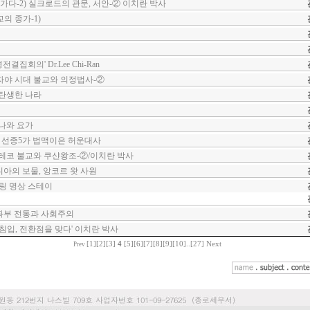
가다-2) 실크로드의 관문, 서안-② 이치란 박사
의 종가-1)
결집회의' Dr.Lee Chi-Ran
자야 시대 불교와 의정법사-②
 탄생한 나라
마나와 요가
/ 선종5가 법맥이은 허운대사
그레코 불교와 쿠샨왕조-②/이치란 박사
디아의 보물, 앙코르 왓 사원
링 명상 스테이
좌부 전통과 사회주의
 침입, 전환점을 맞다' 이치란 박사
[1]
[2]
[3]
4
[5]
[6]
[7]
[8]
[9]
[10]
..
[27]
Next
Prev