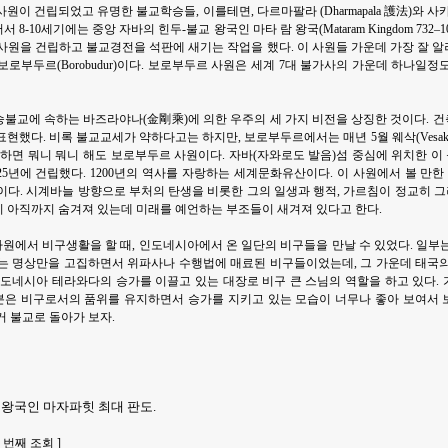
이 건립되었고 유명한 불교학승들, 이를테면, 다르마팔라 (Dharmapala 護法)와 사캬키르티
-10세기에는 중앙 자바의 힌두-불교 왕국인 마타 람 왕국(Mataram Kingdom 732–10
 불교사원을 건립하고 불교경전을 석판에 새기는 작업을 했다. 이 사원들 가운데 가장 잘
보로부두르(Borobudur)이다. 보로부두르 사원은 세계 7대 불가사의 가운데 하나일
불교에 속하는 바즈라야나(金剛乘)에 의한 우주의 세 가지 비전을 상징한 것이다. 건축
여 표현했다. 비록 불교교세가 약하다고는 하지만, 보로부두르에서는 매년 5월 웨삭(Vesa
 하면 뭐니 뭐니 해도 보로부두르 사원이다. 자바(자와로도 발음)섬 중심에 위치한 
825년에 건립했다. 1200년의 역사를 자랑하는 세계문화유산이다. 이 사원에서 볼 만
이다. 시계바늘 방향으로 부처의 탄생을 비롯한 그의 일생과 행적, 가르침이 정교히 그려
 아직까지 숨겨져 있는데 미래를 예언하는 부조들이 새겨져 있다고 한다.
원 사원에서 비구생활을 할 때, 인도네시아에서 온 일단의 비구들을 만날 수 있었다. 일
부는 명상만을 고집하면서 위파사나 수행법에 매료된 비구들이었는데, 그 가운데 태국
인도네시아 테라와다의 승가를 이끌고 있는 대장로 비구 큰 스님의 역할을 하고 있다.
 분은 비구로서의 품위를 유지하면서 승가를 지키고 있는 모습이 너무나 좋아 보여서
거 불교로 돌아가 보자.
도왕국인 마자파힛 최대 판도.
 | 5 번째 조회 ]