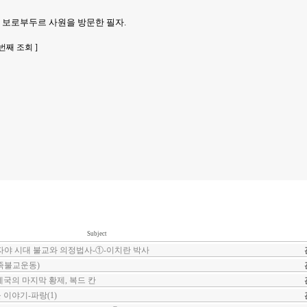
아 보로부두르 사원을 방문한 필자.
| 5 번째 조회 ]
Subject
자야 시대 불교와 의정법사-①-이치란 박사
족불교운동)
제국의 마지막 황제, 복드 칸
 이야기-파랑(1)