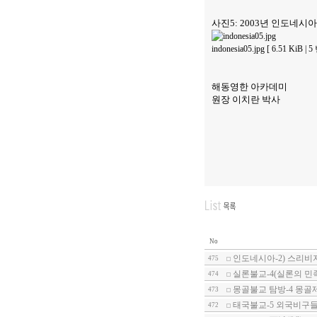
사진5: 2003년 인도네시
indonesia05.jpg [ 6.51 KiB 
해동영한 아카데미
원장 이치란 박사
No
인도네시아-2) 스리비
475
실론불교-4(실론의 민
474
몽골불교 탐방-4 몽골
473
태국불교-5 외국비구들
472