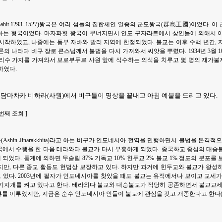
apahit 1293–1527)왕국은 여러 섬들의 집합체인 일종의 군도왕국(群島王國)이었다.
하는 형국이었다. 마자파힛 왕국이 무너지면서 인도 구자라트에서 상인들에 의해서 
시작하였고, 나중에는 동부 자바와 발리 지역에 한정되었다. 불교는 이후 수백 년간, 
실론의 나라다 비구 장로 큰스님께서 불법을 다시 가져와서 씨앗을 뿌렸다. 1934년 3월 
보리수 가지를 가져와서 보로부두르 사원 앞에 식수하는 의식을 치루고 몇 명의 재가
하였다.
 담마차카 비하라(사원)에서 비구들이 명상을 끝내고 아침 예불을 드리고 있다.
| 5 번째 조회 ]
Ashin Jinarakkhita)라고 하는 비구가 인도네시아 전역을 만행하면서 불법을 본격
에서 수행을 한 다음 테라와다 불교가 다시 부흥하게 되었다. 중국화교 중심의 대승
었다. 통계에 의하면 무슬림 87% 기독교 10% 힌두교 2% 불교 1% 정도의 분포를
만, 다른 종교 활동도 헌법상 보장하고 있다. 하지만 과거에 힌두교와 불교가 왕성
있다. 2003년에 필자가 인도네시아를 찾았을 때도 불교는 유적에서나 보이고 교세가
기지개를 켜고 있다고 한다. 테라와다 불교와 대승불교가 적당히 공존하면서 불교교세
를 이루었지만, 지금은 순수 인도네시아 인들이 불교에 관심을 갖고 개종한다고 한다(