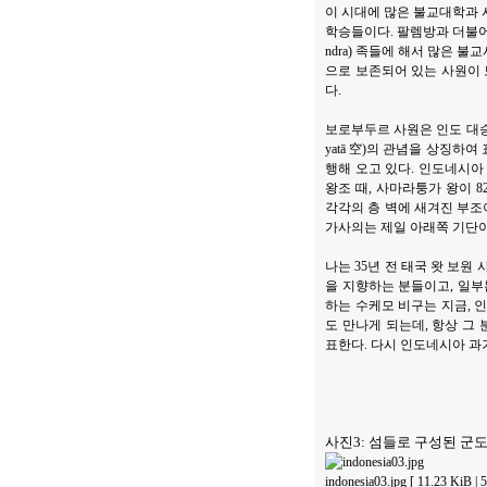
이 시대에 많은 불교대학과 사원
학승들이다. 팔렘방과 더불어서 8
ndra) 족들에 해서 많은
으로 보존되어 있는 사원이 
다.
보로부두르 사원은 인도 대승
yatā 空)의 관념을 상징하
행해 오고 있다. 인도네시아
왕조 때, 사마라퉁가 왕이 
각각의 층 벽에 새겨진 부조
가사의는 제일 아래쪽 기단이
나는 35년 전 태국 왓 보
을 지향하는 분들이고, 일
하는 수케모 비구는 지금, 
도 만나게 되는데, 항상 그
표한다. 다시 인도네시아 과
사진3: 섬들로 구성된 군
indonesia03.jpg [ 11.23 KiB