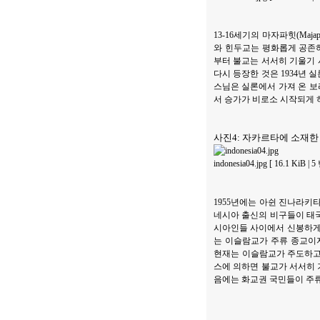
13-16세기의 마자파힛(Maj
와 힌두교는 평화롭게 공존
부터 불교는 서서히 기울기 
다시 등장한 것은 1934년 
스님은 실론에서 가져 온 
서 승가가 비로소 시작되게 
사진4: 자카르타에 소재한
indonesia04.jpg [ 16.1 KiB 
1955년에는 아쉰 진나라키타(
네시아 출신의 비구들이 태국
시아인들 사이에서 신봉하게 되
는 이슬람교가 주류 종교이지
현재는 이슬람교가 주도하고 
스에 의하면 불교가 서서히 
음에는 화교권 국민들이 주류