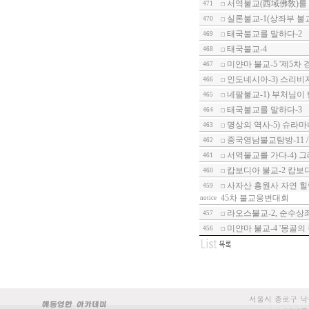
서역불교(西域佛敎)를 
471
실론불교-1(상좌부 불교
470
태국불교를 말하다-2
469
태국불교-4
468
미얀마 불교-5 '제5차 경전
467
인도네시아-3) 스리비
466
네팔불교-1) 부처님이
465
태국불교를 말하다-3
464
명상의 역사-5) 슈라
463
중국영남불교탐방-11 
462
서역불교를 가다-4) 
461
캄보디아 불교-2 캄보
460
사자산 흥원사 자연 힐
459
45차 불교웅변대회
notice
라오스불교-2, 순수상
457
미얀마 불교-4 '몽골의
456