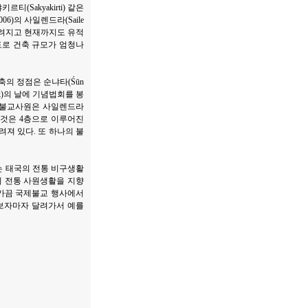
(Sakyakirti) 같은
06)의 사일렌드라(Saile
 알려지고 현재까지도 유적
정도로 건축 규모가 엄청나
의 정점은 순냐타(Śūn
k)의 날에 기념법회를 봉
이 불교사원은 사일렌드라
한 것은 4층으로 이루어진
져 있다. 또 하나의 불
부는 태국의 전통 비구생활
의 전통 사원생활을 지향
 가끔 국제불교 행사에서
 보자마자 달려가서 예를