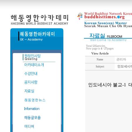
Total
535
articles,
Now page is
4
/
27
pages
View Article
관리자
Name
인도네시아
Subject
인도네시아 불교-1 