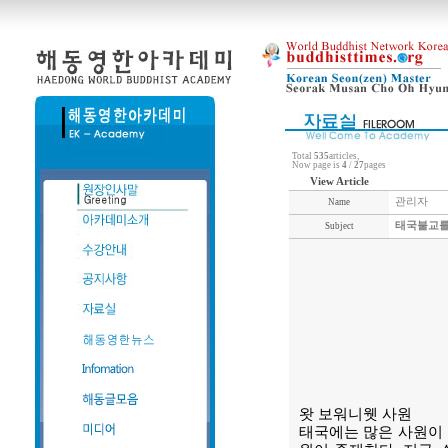
Total
535
articles,
Now page is
4
/
27
pages
View Article
관리자
Name
태국불교를
Subject
왓 보워니웻 사원
태국에는 많은 사원이 있