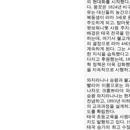
의 현대화를 시작했다.
다. 몽꿋은 1824년 
유는 대신들의 농간으로
복동생이 라마 3세로 
주도하게 되고, 탐마윳 
왓보워니웻 사원 주지
배경은 태국 전국을 만
하는데, 여기서 불교개
의 결정으로 라마 4세
계속하게 된다. 그는 
한 지식을 습득했다고 
다지고 후원했는데, 1
혁 정책은 더욱 강화했다
을 지속적으로 시행하고
와지라나나 승왕과 
빨리어 이름으로는 와지라나
나차오 크롬쁘라야 와지라나나와
승왕 와지라나나는 현재
전념하고, 1893년 
의 교과과정을 설계하고
도를 확립한다.
태국 초등교육을 사원에
지도 발행되고 있다. 1
태국 승가의 최고 수