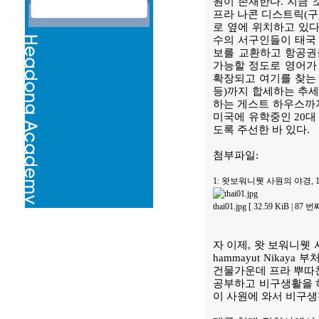
원이 존재한다. 지금 소개하
프라 나콘 디스트릭(구
로 옆에 위치하고 있다
수의 서구인들이 태국 
보를 교환하고 항공권
가능할 정도로 영어가
확장되고 여기를 찾는 
등)까지 합세하는 추세
하는 게스트 하우스까지
미국에 유학중인 20대
도록 주선한 바 있다.
첨부파일:
1: 왓보워니웻 사원의 야경,
thai01.jpg [ 32.59 KiB | 87
자 이제, 왓 보워니웻
hammayut Nika
건물가운데 프라 뿌따친
공부하고 비구생활을 
이 사원에 와서 비구생