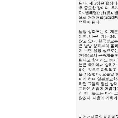
된다. 제 2장은 율장이란 무
우 중요한 장이다. 우
다. 별해탈(別解脫),
으로 처처해탈(處處解
덕목이 된다.
남방 상좌부는 이 계본에
되며, 비구니계는 34
않고 있다. 한국불교는
은 남방 상좌부의 율과
게 보면 율장 상으로는
(빅슈)로서 구족계를 
된다고 할지라도 승가구
본은 국가에서 승려가
하는 것으로 파악되고
을 저질렀다. 오늘날 
이라 하여 일본불교학
라면 그들의 정신 상태
교단은 존립이 어렵다고
리 한국불교는 아직 그
않겠다. 다음에 기회가
사진2: 태국의 마하마