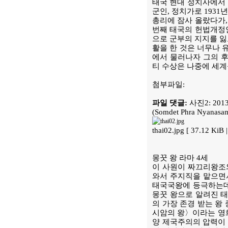
태국 현대 정치사에서 왓
군인, 정치가로 1931
총리에 잠사 올랐다가, 
번째 태국의 헌법개정안
으로 군부의 지지를 잃
활을 한 것은 너무나 
에서 물러나자 그의 후임에
티 수상은 나중에 세계
첨부파일:
파일 댓글:
사진2: 20
(Somdet Phra Ny
thai02.jpg [ 37.12 Ki
몽꿋 왕 라마 4세
이 사원이 짜끄리왕조와 
와서 주지직을 맡으면서부
태국국왕에 등극하는데, 
몽꿋 왕으로 알려진 태
의 가장 존경 받는 왕
시암의 왕〉이라는 영화
양 제국주의의 압력이 