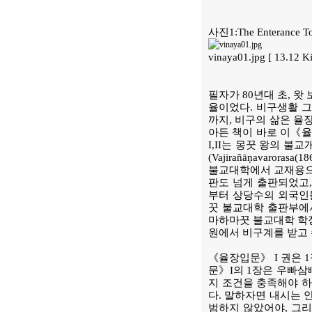
사진1:The Enterance T
vinaya01.jpg [ 13.12
필자가 80년대 초, 
율이었다. 비구생활 그
까지, 비구의 삶은 율
아든 책이 바로 이《율장입문 
I,II는 몽꿋 왕의 
(Vajirañāṇavar
불교대학에서 교재용으로 
판도 넘게 출판되었고, 
부터 상당수의 외국인들
꿋 불교대학 출판부에
마하마꿋 불교대학 학장
원에서 비구계를 받고 
《율장입문》 I 권은 
문》I의 1장은 우빠삼빠
지 조건을 충족해야 하는
다. 말하자면 내시는 안
범하지 않았어야, 그리