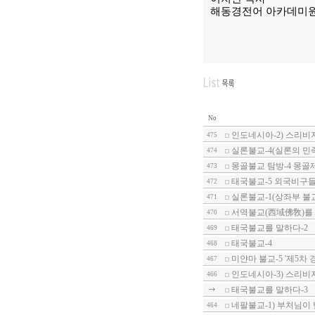
해동경전어 아카데미
No
인도네시아-2) 스리비
475
실론불교-4(실론의 민
474
몽골불교 탐방-4 몽골
473
태국불교-5 외국비구들
472
실론불교-1(상좌부 불교
471
서역불교(西域佛敎)를 
470
태국불교를 말하다-2
469
태국불교-4
468
미얀마 불교-5 '제5차 경전
467
인도네시아-3) 스리비
466
태국불교를 말하다-3
네팔불교-1) 부처님이
464