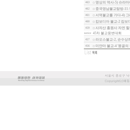
명상의 역사-5) 슈라
463
중국영남불교탐방-11 
462
서역불교를 가다-4) 
461
캄보디아 불교-2 캄보
460
사자산 흥원사 자연 힐
459
45차 불교웅변대회
notice
라오스불교-2, 순수상
457
미얀마 불교-4 '몽골의
456