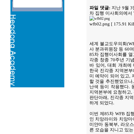
파일 댓글:
지난 9월 3
차 집행 이사회의에서 W
wfb02.png [ 175.91 K
세계 불교도우의회(WF
사 분과위원장 등 60
85차 집행이사회를 열고,
각종 창종 70주년 기
바 있어, 대회 개최
한국 진각종 지역본부에
미 예약이 되어 있고, 
할 것을 추진했었으나,
난색 등이 작용했다.
지역본부에 요청하고, 
판단아래, 진각종 지역
하게 되었다.
이번 제85차 WFB 
인 치앙라이와 치앙마이
미얀마 동북부, 라오스
른 모습을 지니고 있는