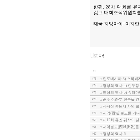
한편, 28차 대회를 
갖고 대회조직위원회를
태국 치앙마이=이치란
No
인도네시아-3) 스리비
475
명상의 역사-4) 힌두
474
명상의 역사-5) 슈라
473
순수 상좌부 전통을 
472
사자산 흥원사 자연 힐
471
서역(西域)불교를 가다
470
제12회 유엔 웨삭의 
469
서역불교(西域佛敎)를 
468
명상의 역사-6
467