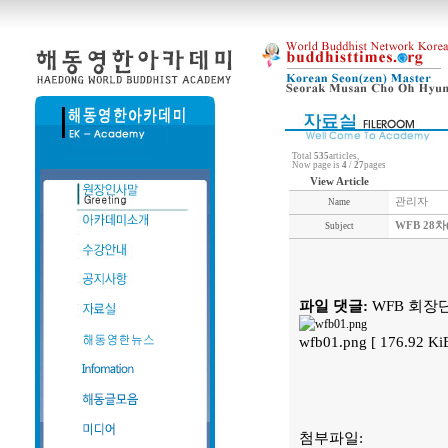
Total
535
articles,
Now page is
4
/
27
pages
View Article
관리자
Name
WFB 28차
Subject
파일 댓글:
WFB 회장
wfb01.png [ 176.92 K
첨부파일: