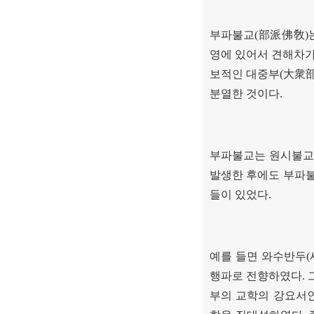
부파불교
(
部派佛敎
)
영에 있어서 견해차
보적인 대중부
(
大衆
분열한 것이다
.
부파불교는 원시불
발생한 후에도 부파
들이 있었다
.
예를 들면 와수반두
(
행파로 전향하였다
.
부의 교학의 강요서