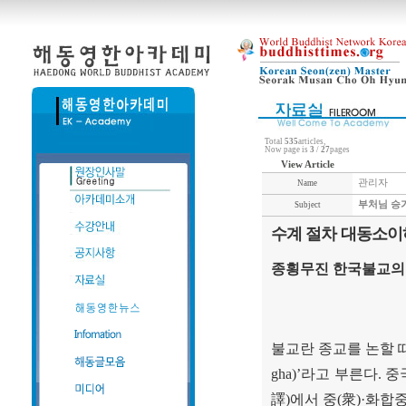
Total
535
articles,
Now page is
3
/
27
pages
View Article
관리자
Name
부처님 승가
Subject
수계 절차 대동소이
종횡무진 한국불교의
불교란 종교를 논할 
gha)’
라고 부른다
.
중
譯
)
에서 중
(
衆
)·
화합