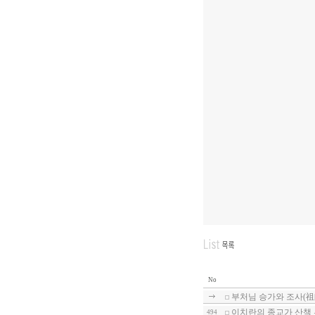
No
부처님 승가와 조사(祖師
이치란의 종교가 산책
494