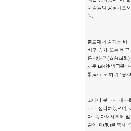
사람들의 공동체로서
다
.
불교에서 승가는 비
비구 승가 또는 비구
은
4
향
4
과
(
四向四果
)
사문
4
과
(
沙門四果
)
果
)
라고도 하며
4
쌍
8
고타마 붓다의 제자
다고 생각하였으며
,
다
.
즉 아래서부터 말
같이 과
(
果
)
를 향해 