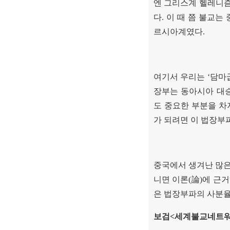
엔 그리스계 헬레니
다
.
이 때 쯤 불교는
르시아계였다
.
여기서 우리는
‘
담마
장부는 동아시아 대
도 중요한 부분을 차
가 되려면 이 법장부
중국에서 생겨난 많은
니면 이론
(
論
)
에 근
은 법장부파의 사분
보검
<
세계불교네트워