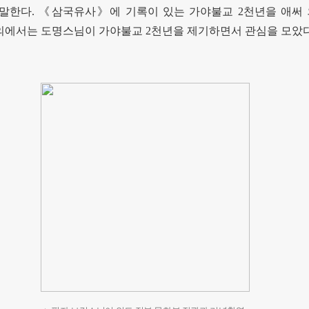
 말한다
.
《
삼국유사
》
에 기록이 있는 가야불교
2
천년을 애써 
의에서는 도명스님이 가야불교
2
천년을 제기하면서 관심을 모았