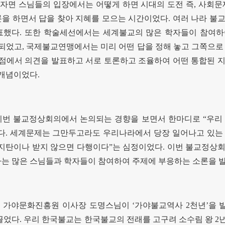
자면 스님들의 입장에서는 어떻게 하면 시대의 도전 즉
,
사회문
을 하면서 답을 찾아 지혜를 모으는 시간이었다
.
여러 나라 불
표했다
.
또한 학술세선에서는 세계불교의 많은 학자들이 참여하
진되었고
,
국제불교연맹에서는 미리 어떤 답을 정해 놓고 그쪽으로
점에서 의견을 발표하고 서로 토론하고 조율하여 어떤 통합된 
 개념이었다
.
이번 불교정상회의에서 논의되는 경향을 보면서 한마디로
“
우리
다
.
세계문제는 그만두고라도 우리나라에서 당장 일어나고 있는 
지탄이나 받지 않으면 다행이다
”
는 심정이었다
.
이번 불교정상회
하는 많은 스님들과 학자들이 참여하여 주제에 부응하는 소론을 
 가야문화진흥원 이사장 도명스님이
‘
가야불교역사
2
천년
’
을 
끌었다
.
우리 한국불교는 한국불교의 전래를 고구려 소수림 왕
2