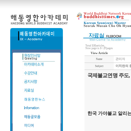
Total
535
articles,
Now page is
3
/
27
pages
View Article
관리자
Name
이치란의 종
Subject
국제불교연맹 주도,
한국 가야불교 알리는