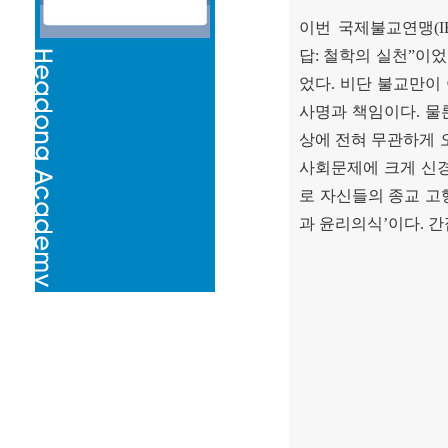
이번 국제불교연맹
(
답
:
철학의 실천
”
이었
었다
.
비단 불교만이
사명과 책임이다
.
물
상에 전혀 무관하게 
사회문제에 크게 신경
로 자신들의 종교 
과 윤리의식
’
이다
.
간