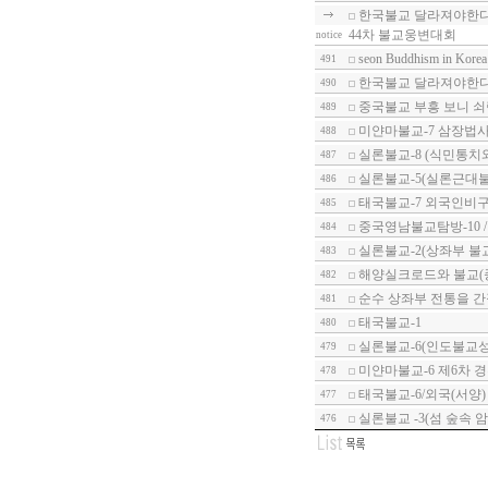
한국불교 달라져야한다-
44차 불교웅변대회
notice
seon Buddhism in Korea
491
한국불교 달라져야한다-
490
중국불교 부흥 보니 
489
미얀마불교-7 삼장법사
488
실론불교-8 (식민통치
487
실론불교-5(실론근대불
486
태국불교-7 외국인비구
485
중국영남불교탐방-10 
484
실론불교-2(상좌부 불교
483
해양실크로드와 불교(종
482
순수 상좌부 전통을 
481
태국불교-1
480
실론불교-6(인도불교성
479
미얀마불교-6 제6차 
478
태국불교-6/외국(서양)
477
실론불교 -3(섬 숲속 
476