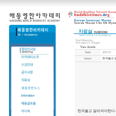
Total
535
articles,
Now page is
3
/
27
pages
View Article
관리자
Name
한국불교 달
Subject
한국불교 달라져야한다-2