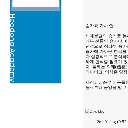
승가와 가사 色
세계불교의 승가를 논하
좌부 전통의 승가냐 아
전적으로 상좌부 승가는
승가에 가까운 한국불교
다 심층적으로 분석하여
하게 인식할 필요가 있
다. 둘째는 의례(儀禮
의미이고, 의식은 일정
사진1: 상좌부 비구들
들로부터 공양을 받고 
2me01.jpg (9.