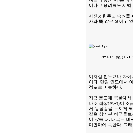
려들의 옷(가사)은 대
이나교 승려들도 제법 
사진3: 힌두교 승려들
사와 똑 같은 색이고 
2me03.jpg (16
이처럼 힌두교나 자이나
이다. 만일 인도에서 
정도로 비슷하다.
지금 불교에 국한해서,
다소 색상(色相)이 조
서 동질감을 느끼게 되
같은 상좌부 비구들로서
이 났을 때, 태국은 
미얀마에 속한다. 그래