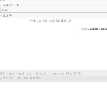
 가까운가? 68
위 69
 불교 70
[1]
..
[21]
[22]
[23]
[24]
[25]
[26]
27
Prev