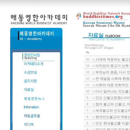
Total
535
articles,
Now page is
27
/
27
pages
No
시대에 적응하는 불교
15
이치란의 종교가 산책 
14
부처님의 원음, 다시 인
13
큰 깨달음 사회에 환원
12
사회와 대중 친화적인 
11
다시 일어나는 인도불교
10
인도 신불교운동(나바야
9
참여 불교와 신불교, 어
8
세계불교와 인도불교의 
7
현대인도불교의 역동
6
인도 현대불교를 이끌어
5
라다크 불교와 인도불교
4