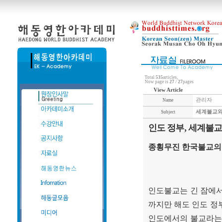
Total
535
articles,
Now page is
27
/
27
pages
View Article
관리자
Name
세계불교와
Subject
인도 정부, 세계불
종횡무진 한국불교의
인도불교는 긴 잠에
까지만 해도 인도 정
인도에서의 불교라는