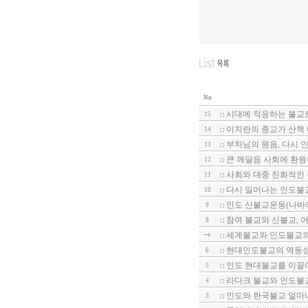
No
시대에 적응하는 불교
15
이치란의 종교가 산책 
14
부처님의 원음, 다시 인
13
큰 깨달음 사회에 환원
12
사회와 대중 친화적인 
11
다시 일어나는 인도불교
10
인도 신불교운동(나바야
9
참여 불교와 신불교, 어
8
세계불교와 인도불교의 
현대인도불교의 역동
6
인도 현대불교를 이끌어
5
라다크 불교와 인도불교
4
인도와 한국불교 얼마나
3