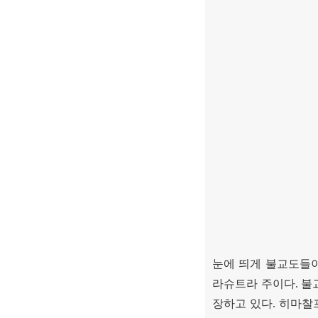
눈에 띄게 불교도들
라슈트라 주이다
.
불
장하고 있다
.
히마찰