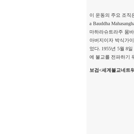
이 운동의 주요 조직
a Bauddha Mahasangh
마하라슈트라주 뭄
아버지이자 박식가이
었다
. 1955
년
5
월
8
일
에 불교를 전파하기 
보검
<
세계불교네트워