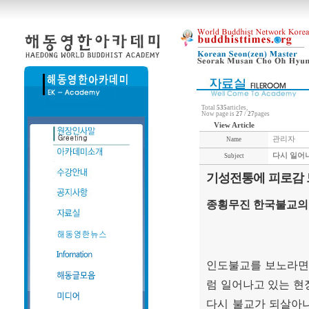
Total
535
articles,
Now page is
27
/
27
pages
View Article
관리자
Name
다시 일어
Subject
기성전통에 피로감 
종횡무진 한국불교의
인도불교를 보노라면
럼 일어나고 있는 현
다시 불교가 되살아