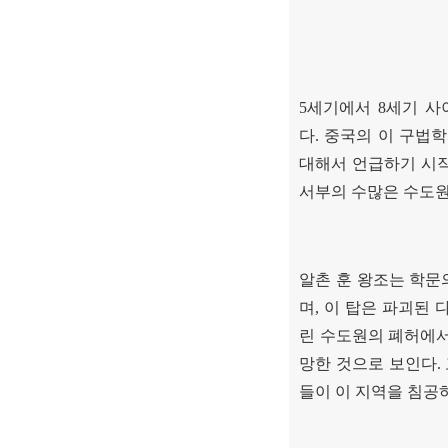
5
세기에서
8
세기 사
다
.
중국의 이 구법학
대해서 언급하기 시
서부의 수많은 수도
알촌 훈 왕조는 학문
며
,
이 탑은 파괴된 
린 수도원의 폐허에
망한 것으로 보인다
.
들이 이 지역을 침공