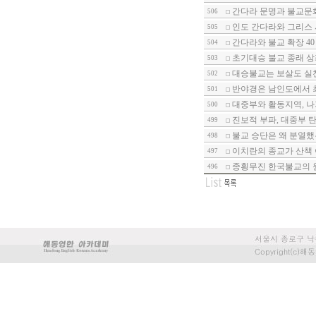
간다라 문명과 불교문
506
인도 간다라와 그리스 사
505
간다라와 불교 확장 40
504
초기대승 불교 종래 상
503
대승불교는 보살도 실천
502
반야경은 남인도에서 최
501
대중부와 활동지역, 나
500
진보적 부파, 대중부 
499
불교 승단은 왜 분열했는
498
이치란의 종교가 산책 
497
종횡무진 한국불교의 원
496