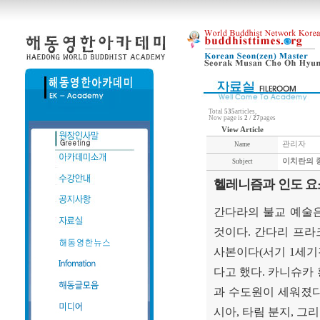
Total
535
articles,
Now page is
2
/
27
pages
View Article
관리자
Name
이치란의 종
Subject
헬레니즘과 인도 요소
간다라의 불교 예술
것이다
.
간다리 프라
사본이다
(
서기
1
세기
다고 했다
.
카니슈카 
과 수도원이 세워졌
시아
,
타림 분지
,
그리