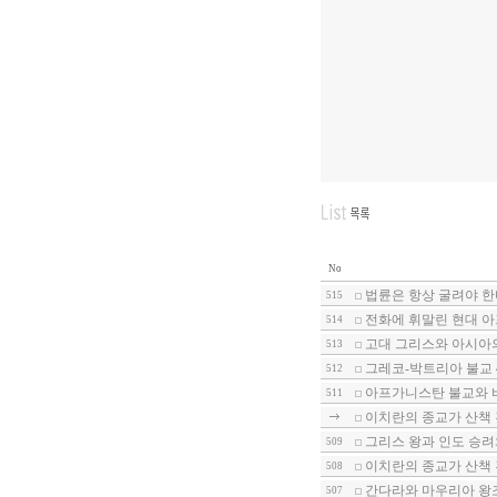
No
법륜은 항상 굴려야 한다
515
전화에 휘말린 현대 아
514
고대 그리스와 아시아의
513
그레코-박트리아 불교 
512
아프가니스탄 불교와 바
511
이치란의 종교가 산책 
그리스 왕과 인도 승려와
509
이치란의 종교가 산책 
508
간다라와 마우리아 왕조
507