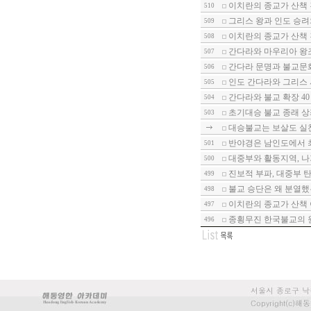
이치란의 종교가 산책 
510
그리스 왕과 인도 승려와
509
이치란의 종교가 산책 
508
간다라와 마우리아 왕조
507
간다라 문명과 불교문
506
인도 간다라와 그리스 사
505
간다라와 불교 확장 40
504
초기대승 불교 종래 상
503
대승불교는 보살도 실천
반야경은 남인도에서 최
501
대중부와 활동지역, 나
500
진보적 부파, 대중부 
499
불교 승단은 왜 분열했는
498
이치란의 종교가 산책 
497
종횡무진 한국불교의 원
496