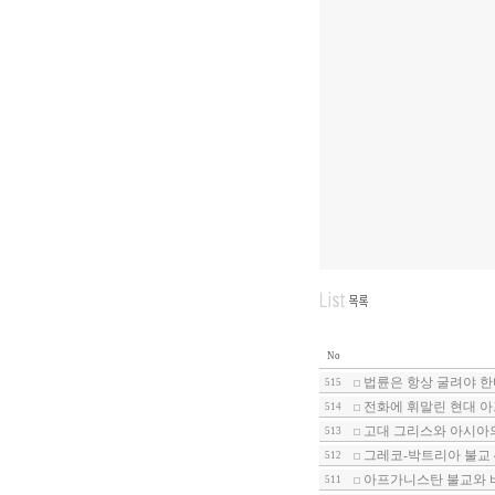
No
법륜은 항상 굴려야 한다
515
전화에 휘말린 현대 아
514
고대 그리스와 아시아의
513
그레코-박트리아 불교 
512
아프가니스탄 불교와 바
511