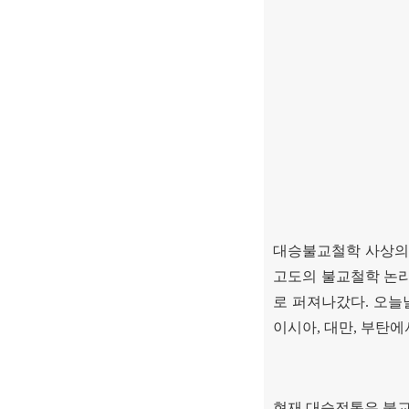
대승불교철학 사상의
고도의 불교철학 논
로 퍼져나갔다
.
오늘
이시아
,
대만
,
부탄에
현재 대승전통은 불교