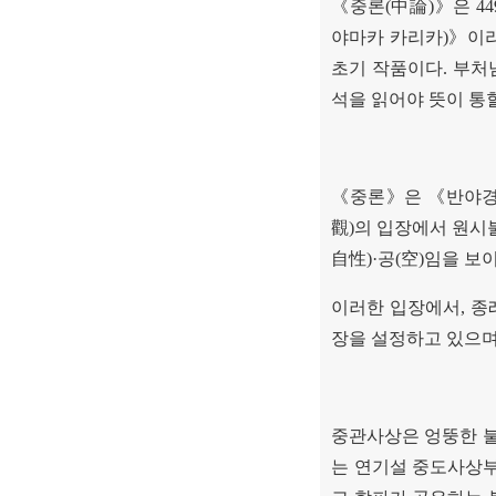
《
중론
(
中論
)
》
은
44
야마카 카리카
)
》
이
초기 작품이다
.
부처
석을 읽어야 뜻이 통
《
중론
》
은
《
반야
觀
)
의 입장에서 원시
自性
)·
공
(
空
)
임을 보
이러한 입장에서
,
종
장을 설정하고 있으
중관사상은 엉뚱한 
는 연기설 중도사상