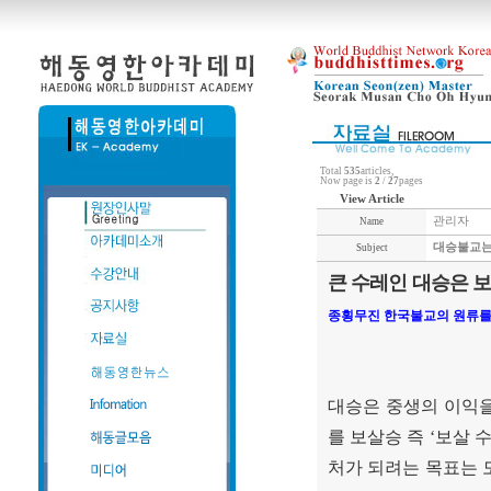
Total
535
articles,
Now page is
2
/
27
pages
View Article
관리자
Name
대승불교는 
Subject
큰 수레인 대승은 
종횡무진 한국불교의 원류를
대승은 중생의 이익을
를 보살승 즉
‘
보살 
처가 되려는 목표는 