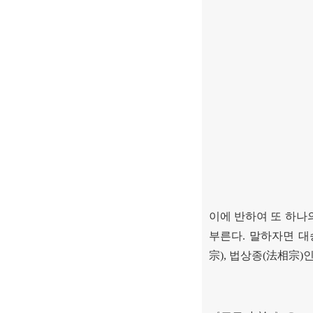
이에 반하여 또 하
부른다
.
말하자면 대
宗
),
법상종
(
法相宗
)
인