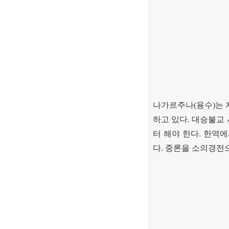
나가르주나
(
용수
)
는
하고 있다
.
대승불교 
터 해야 한다
.
한역
다
.
중론을 소의경전으