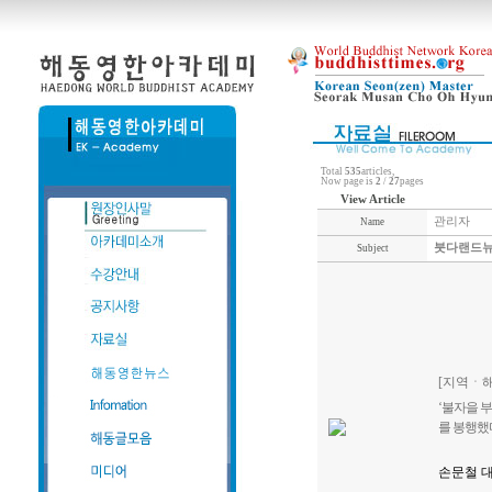
Total
535
articles,
Now page is
2
/
27
pages
View Article
관리자
Name
붓다랜드
Subject
[지역ㆍ
‘불자을 부
를 봉행했
손문철 