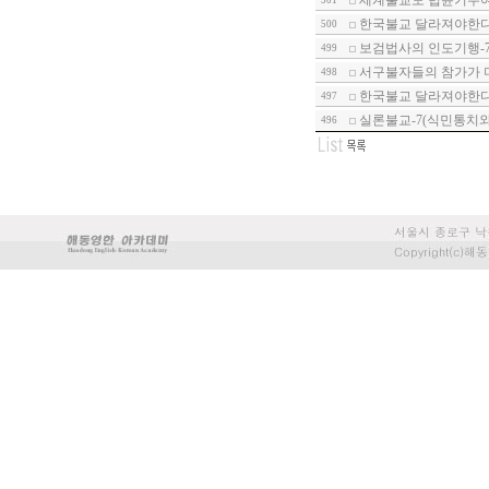
세계불교도 법륜기수
501
한국불교 달라져야한다-
500
보검법사의 인도기행-
499
서구불자들의 참가가 
498
한국불교 달라져야한다-1
497
실론불교-7(식민통치와
496