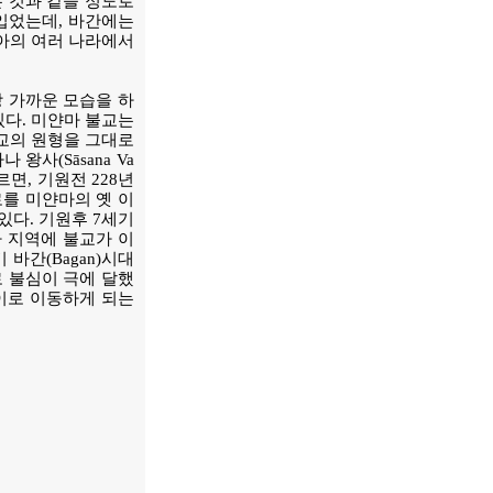
은 것과 같을 정도로
 입었는데, 바간에는
아의 여러 나라에서
장 가까운 모습을 하
있다. 미얀마 불교는
교의 원형을 그대로
왕사(Sāsana Va
면, 기원전 228년
장로를 미얀마의 옛 이
 있다. 기원후 7세기
마 지역에 불교가 이
바간(Bagan)시대
로 불심이 극에 달했
이로 이동하게 되는