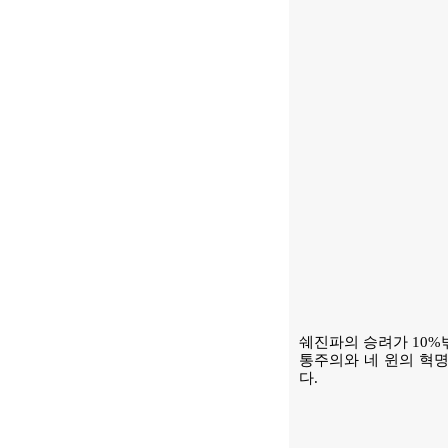
쉐진파의 승려가 10%
통주의와 네 윈의 혁
다.