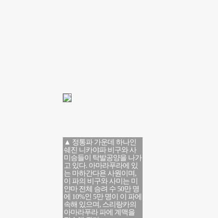
▲ 정통파 가운데 하나인
쉐진 니카야파 비구와 사
미승들이 탁발공양을 나가
고 있다. 아마라푸라에 있
는 마하간다욘 사원이며,
이 파의 비구와 사미는 미
얀마 전체 승려 수 50만 명
에 10%인 5만 명이 이 파에
속해 있으며, 스리랑카의
아마라푸라 파에 계맥을