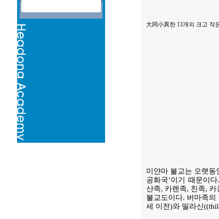
大同小異
한
13
개의 크고 작은
미얀마 불교는 오랫동안
공화국’이기 때문이다.
샨족, 카렌족, 친족, 
불교도이다. 버마족의 7
세 이전)와 띨라신((t