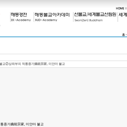
불교②상좌부의 적통종가嫡統宗家, 미얀마 불교
적통종가
嫡統宗家
,
미얀마 불교