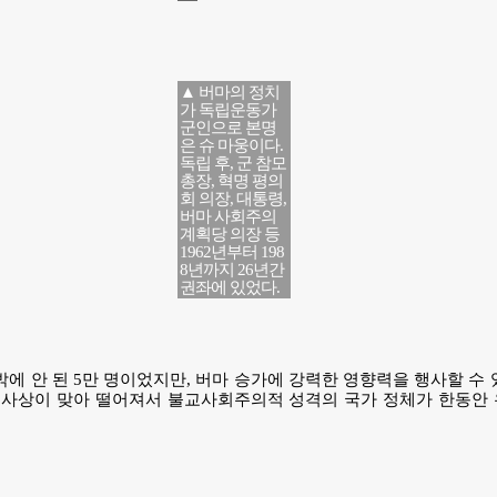
▲ 버마의 정치
가 독립운동가
군인으로 본명
은 슈 마웅이다.
독립 후, 군 참모
총장, 혁명 평의
회 의장, 대통령,
버마 사회주의
계획당 의장 등
1962년부터 198
8년까지 26년간
권좌에 있었다.
밖에 안 된 5만 명이었지만, 버마 승가에 강력한 영향력을 행사할 수
명사상이 맞아 떨어져서 불교사회주의적 성격의 국가 정체가 한동안