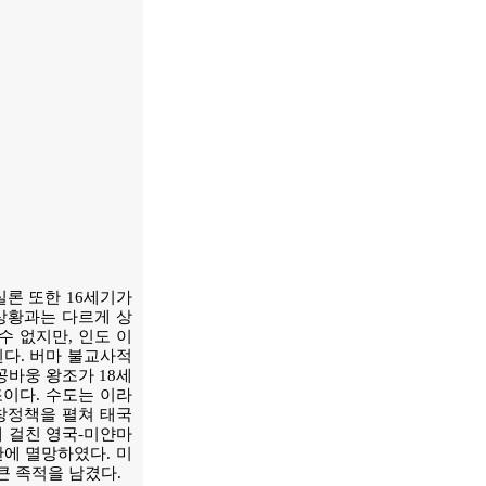
실론 또한 16세기가
상황과는 다르게 상
 없지만, 인도 이
된다. 버마 불교사적
꽁바웅 왕조가 18세
조이다. 수도는 이라
팽창정책을 펼쳐 태국
에 걸친 영국-미얀마
만에 멸망하였다. 미
큰 족적을 남겼다.