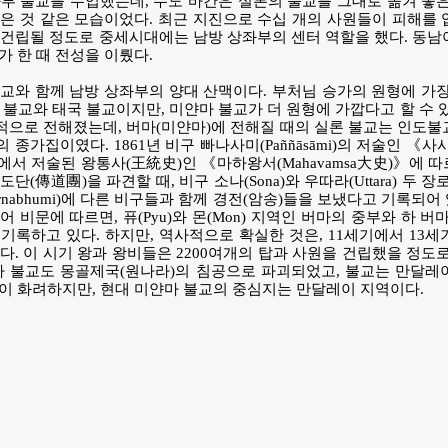
부 불교를 수입했는데, 수도 바간은 실론의 불교를 그대로 옮겨 놓
은 것 같은 모습이었다. 최근 지진으로 수십 개의 사원들이 피해를
건립될 정도로 중세시대에는 남방 상좌부의 센터 역할을 했다. 동남
가 한 때 전성을 이뤘다.
교와 함께 남방 상좌부의 양대 산맥이다. 부처님 승가의 원형에 가
 불교와 태국 불교이지만, 미얀마 불교가 더 원형에 가깝다고 할 수 
으로 전해졌는데, 버마(미얀마)에 전해질 때의 실론 불교는 인도불
가집이였다. 1861년 비구 빠나사미(Paññāsāmi)의 저술인 《사사나 
에서 저술된 왕통사(王統史)인 《마하왕서(Mahavamsa大史)》에 따르
단(傳道團)을 파견할 때, 비구 소나(Sona)와 우따라(Uttara) 두 
rnabhumi)에 다른 비구들과 함께 경전(암송)들을 보냈다고 기록되어
 비문에 따르면, 퓨(Pyu)와 몬(Mon) 지역인 버마의 중부와 하 버
록하고 있다. 하지만, 역사적으로 확실한 것은, 11세기에서 13세기 
다. 이 시기 왕과 왕비들은 2200여개의 탑과 사원을 건립했을 정도
마 불교도 몽골제국(원나라)의 침공으로 파괴되었고, 불교는 만달레
이 화려하지만, 현대 미얀마 불교의 중심지는 만달레이 지역이다.