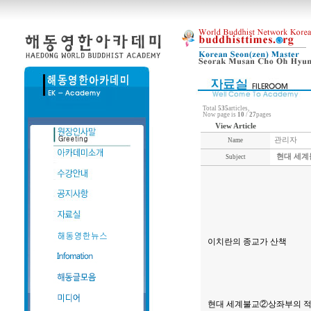
Total
535
articles,
Now page is
10
/
27
pages
View Article
관리자
Name
현대 세계
Subject
이치란의 종교가 산책
현대 세계불교
②
상좌부의 