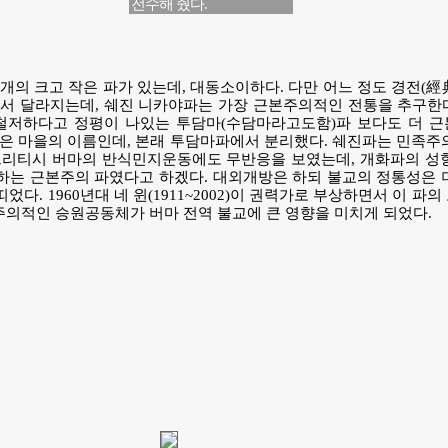
전수해 줬다.
3개의 크고 작은 파가 있는데, 대동소이하다. 다만 어느 정도 경전(經
서 달라지는데, 쉐진 니카야파는 가장 근본주의적인 전통을 추구한다
 철저하다고 정평이 나있는 투담마(수담마라고도함)파 보다도 더 
은 마을의 이름인데, 본래 투담마파에서 분리했다. 쉐진파는 민족주
 브리티시 버마의 반식민지운동에도 무반응을 보였는데, 개화파의 성
하는 근본주의 파였다고 하겠다. 대외개방은 하되 불교의 정통성은 
다. 1960년대 네 윈(1911~2002)이 권력가로 부상하면서 이 파
본주의적인 승원공동체가 버마 전역 불교에 큰 영향을 미치게 되었다.