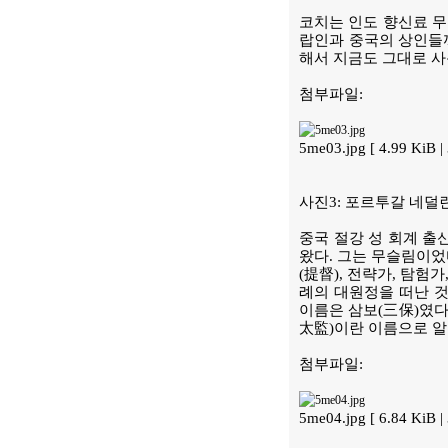
코치는 인도 향신료 무
랍인과 중국의 상인들까
해서 지금도 그대로 사
첨부파일:
5me03.jpg [ 4.99 KiB
사진3: 포르투갈 네덜
중국 절강 성 회계 출신
왔다. 그는 무슬림이었다
(提督), 전략가, 탐험
례의 대원정을 떠난 것
이름은 삼보(三保)였다
太監)이란 이름으로 알
첨부파일:
5me04.jpg [ 6.84 KiB