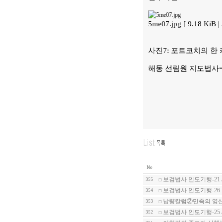
5me07.jpg [ 9.18 KiB
사진7: 포트코치의 한
해동 선림원 지도법사
No
보검법사 인도기행-21 
355
보겁법사 인도기행-26
354
납량칼럼②민족의 영산
353
보검법사 인도기행-25 
352