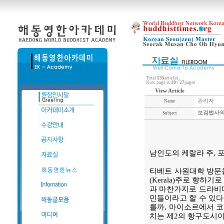
Total
535
articles,
Now page is
10
/
27
pages
View Article
관리자
Name
보검법사의
Subject
남인도의 케랄라 주, 
티베트 사원대학 방문
(Kerala)주로 향하
과 마찬가지로 드라비다
민들이라고 할 수 있다
를까, 마이소르에서 코
치는 제2의 항구도시이고,