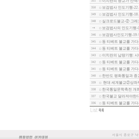
이치란의 종교가 산책
351
보검법사 인도기행-22
350
보검법사 인도기행-18 
349
실크로드불교-② 그레
348
보검법사의 인도기행-
보검법사인도기행-19 
346
동 티베트 불교를 가다
345
동 티베트 불교를 가다
344
이치란의 납량기행: 시
343
동 티베트 불교를 가다
342
동 티베트 불교를 가다
341
한반도 평화통일과 종
340
현대 세계불교②상좌부
339
한국통일문학축전 개
338
한국불교 달라져야한다-
337
동 티베트 불교를 가다-
336