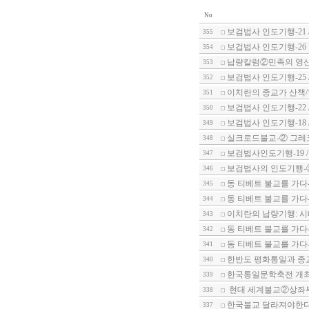
No
보검법사 인도기행-21 
355
보겁법사 인도기행-26
354
납량칼럼②민족의 영산
353
보검법사 인도기행-25 
352
이치란의 종교가 산책
351
보검법사 인도기행-22
350
보검법사 인도기행-18 
349
실크로드불교-② 그레
348
보검법사인도기행-19 
347
보검법사의 인도기행-
346
동 티베트 불교를 가다
345
동 티베트 불교를 가다
344
이치란의 납량기행: 시
343
동 티베트 불교를 가다
342
동 티베트 불교를 가다
341
한반도 평화통일과 종
340
한국통일문학축전 개
339
현대 세계불교②상좌부
338
한국불교 달라져야한다-
337