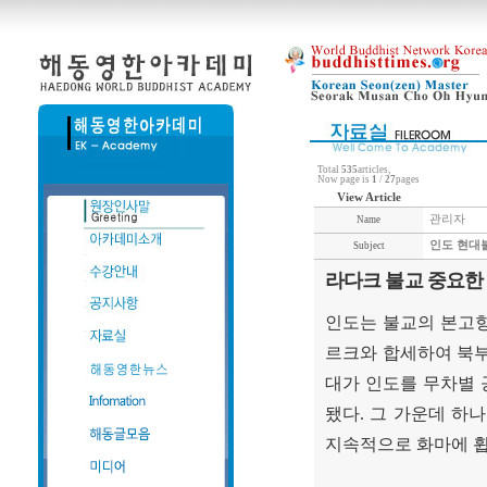
Total
535
articles,
Now page is
1
/
27
pages
View Article
관리자
Name
인도 현대
Subject
라다크 불교 중요한 
인도는 불교의 본고
르크와 합세하여 북
대가 인도를 무차별
됐다
.
그 가운데 하
지속적으로 화마에 