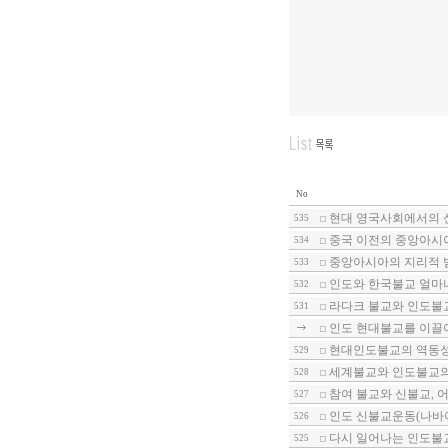
No
현대 영국사회에서의 신종
535
중국 이전의 중앙아시아
534
중앙아시아의 지리적 범
533
인도와 한국불교 얼마나
532
라다크 불교와 인도불교
531
인도 현대불교를 이끌어
현대인도불교의 역동
529
세계불교와 인도불교의 
528
참여 불교와 신불교, 어
527
인도 신불교운동(나바야
526
다시 일어나는 인도불교
525