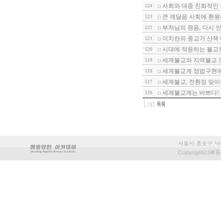
사회와 대중 친화적인 
524
큰 깨달음 사회에 환원
523
부처님의 원음, 다시 인
522
이치란의 종교가 산책 
521
시대에 적응하는 불교
520
세계불교와 지역불교 연
519
세계불교계 정법구현에 
518
세계불교, 전환점 맞이
517
세계불교계는 바쁘다! 
516