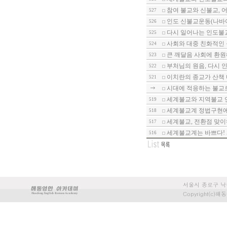
참여 불교와 신불교, 어
527
인도 신불교운동(나바야
526
다시 일어나는 인도불교
525
사회와 대중 친화적인 
524
큰 깨달음 사회에 환원
523
부처님의 원음, 다시 인
522
이치란의 종교가 산책 
521
시대에 적응하는 불교
세계불교와 지역불교 연
519
세계불교계 정법구현에 
518
세계불교, 전환점 맞이
517
세계불교계는 바쁘다! 
516