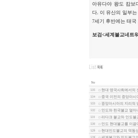
아유다야 왕도 캄보
다
.
이 유산의 일부는
7
세기 후반에는 태국
보검
<
세계불교네트워
No
현대 영국사회에서의 신종
535
중국 이전의 중앙아시아
534
중앙아시아의 지리적 범
533
인도와 한국불교 얼마나
532
라다크 불교와 인도불교
531
인도 현대불교를 이끌어
530
현대인도불교의 역동
529
세계불교와 인도불교의 
528