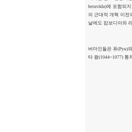
heravāda)
에 포함되지
의 근대적 개혁 이전
날에도 캄보디아와 라
버마인들은 퓨
(Pyu)
와
타 왕
(1044~1077)
통