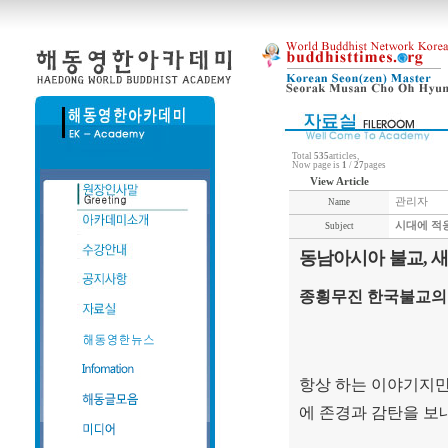
Total
535
articles,
Now page is
1
/
27
pages
View Article
관리자
Name
시대에 적
Subject
동남아시아 불교, 
종횡무진 한국불교의
항상 하는 이야기지
에 존경과 감탄을 보