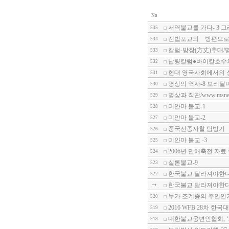
No
서역불교를 가다- 3 
535
전법포교의 방편으로서
534
칼럼-방장(方丈)추대/명상신
533
납량칼럼●바이칼호수
532
현대 영국사회에서의 신종
531
명상의 역사-8 보리달
530
명상과 직관/www.msnews
529
미얀마 불교-1
528
미얀마 불교-2
527
중국선종사찰 탐방기
526
미얀마 불교 -3
525
2006년 만해축전 자료
524
실론불교-9
523
한국불교 달라져야한다-
522
한국불교 달라져야한다-
누가 조계종의 주인인
520
2016 WFB 28차 한국
519
대한불교웅변인협회, 
518