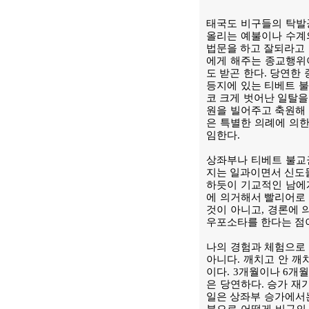
태국도 비구들의 탁발
올리는 예불이나 수계의
법문을 하고 잘되라고 
에게 해주는 종교행위
도 받곤 한다. 당연한
등지에 있는 티베트 불
코 크게 벗어난 일탈을
원을 빌어주고 축원해
은 특별한 의례에 의한
임한다.
상좌부나 티베트 불교
지는 일과이면서 신도들
하듯이 기교적인 남에
에 의거해서 빨리어로 
것이 아니고, 경론에 
우포소타를 한다는 점
나의 경험과 체험으로 
아니다. 깨치고 안 깨
이다. 3개월이나 6개
은 당연하다. 승가 재
일은 상좌부 승가에서는