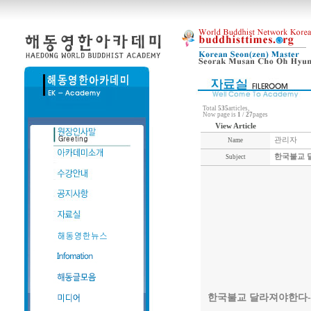
Total
535
articles,
Now page is
1
/
27
pages
View Article
관리자
Name
한국불교 달
Subject
한국불교 달라져야한다-3