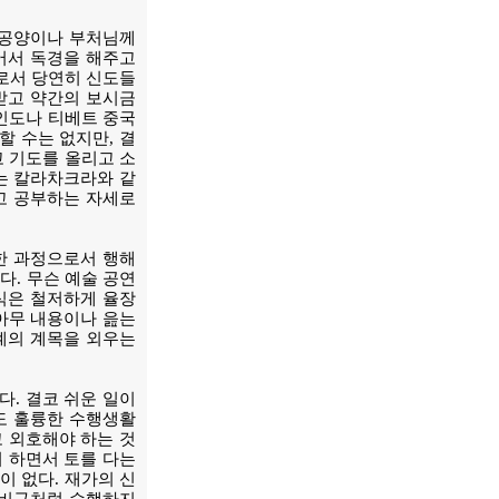
 공양이나 부처님께
어서 독경을 해주고
로서 당연히 신도들
받고 약간의 보시금
 인도나 티베트 중국
할 수는 없지만, 결
고 기도를 올리고 소
는 칼라차크라와 같
고 공부하는 자세로
한 과정으로서 행해
. 무슨 예술 공연
식은 철저하게 율장
 아무 내용이나 읊는
7계의 계목을 외우는
다. 결코 쉬운 일이
도 훌륭한 수행생활
고 외호해야 하는 것
니 하면서 토를 다는
이 없다. 재가의 신