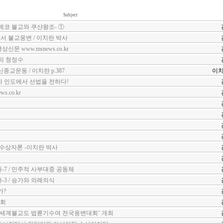
Subject
그레코 불교와 쿠샨왕조- ①
 불교웅변 / 이치란 박사
문 www.msnews.co.kr
의 청정수
교운동 / 이치란 p.387
이
마 인도에서 선법을 전하다!
.co.kr
 수상자론 -이치란 박사
7 / 민주적 사부대중 공동체
3 / 승가와 의례의식
가?
대회
‘세계불교도 법륜기수여 전국웅변대회’ 개최