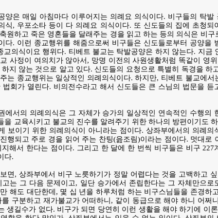
공양은 매일 아침마다 이루어지는 의례요 의식이다. 비구들의 탁발
식, 우포소타 등이 다 의례요 의식이다. 또 신도들의 집에 초청되
축원하고 죽은 영혼들을 달래주는 경을 읽고 하는 등의 의식은 비구
이다. 이런 종교행위를 해줌으로써 비구들은 신도들로부터 공양을 
 종교의식이요 행위다. 티베트 불교는 탁발공양은 하지 않는다. 지금
교 사정이 여의치가 않아서, 망명 이전의 사원생활처럼 똑같이 영위
 하지 않는 것으로 알고 있다. 신도들의 요청으로 특별히 독경을 하
 주는 종교행위는 일상적인 의례의식이다. 하지만, 티베트 불교에서
 법회가 열린다. 비의전수라고 해서 신도들은 큰 스님의 법문을 듣
권에서의 의례의식은 그 자체가 승가의 일상적인 연속적인 수행의 
을 교육시키고 불교의 진수를 알려주기 위한 하나의 방편이기도 하다
게 보이기 위한 의례의식이 아니라는 점이다. 상좌부에서의 의례의
진행되고 주로 경을 읽어 주는 찬팅(읊조림)이라는 점이다. 멋대로
의지해서 한다는 점이다. 그리고 한 달에 한 번씩 비구들은 비구 22
이다.
보면, 상좌부에서 비구 노릇하기가 정말 어렵다는 것을 고백하고 싶
치고는 그 다음 문제이고, 일단 승가에서 존립한다는 그 자체만으로
월만 해도 대단한데, 몇 십 년을 하루처럼 하는 비구스님들을 존경하
가를 구분하고 재가불교가 어떠하니, 같이 동급으로 해야 하니 어쩌
 생길수가 없다. 비구가 되면 당연히 이런 생활을 해야 하기에 이론