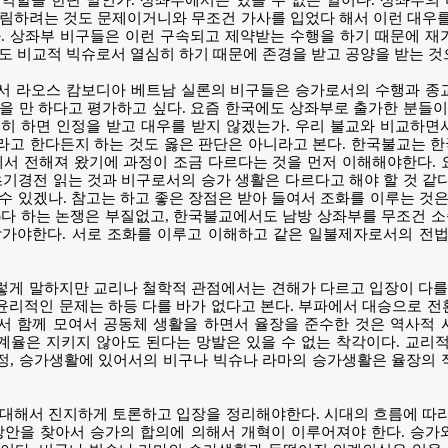
역할을 한단 말인가. 상좌부에서는 있을 수 없는 일이다. 상좌부의
림하려는 것도 문제이거니와 무조건 가사를 입었다 해서 이런 대우를
. 상좌부 비구들은 이런 구속되고 제약받는 수행을 하기 때문에 재
도 비교적 빅슈로서 열심히 하기 때문에 존경을 받고 공양을 받는 것
서 라오스 캄보디아 베트남 실론의 비구들은 승가로서의 수행과 종
을 만 하다고 평가하고 싶다. 요즘 한국에도 상좌부로 출가한 분들이
히 하면 인정을 받고 대우를 받지 않겠는가. 우리 불교와 비교하면
라고 한다든지 하는 것도 옳은 판단은 아니라고 본다. 한국불교는 
에서 전해져 왔기에 과정이 조금 다르다는 것을 먼저 이해해야한다.
초기경전 읽는 것과 비구로서의 승가 생활은 다르다고 해야 할 것 같
수 있겠나. 참고는 하고 좋은 장점은 받아 들여서 조화를 이루는 것은
非)다 하는 논쟁은 부질없고, 한국불교에서도 남방 상좌부를 무조건
삼가야한다. 서로 조화를 이루고 이해하고 같은 일불제자로서의 전법
게 말하지만 교리나 철학적 관점에서는 견해가 다르고 입장이 다를 
리적인 문제는 하등 다를 바가 없다고 본다. 부파에서 대승으로 전
서 함께 모여서 공동체 생활을 하면서 율장을 준수한 것은 역사적 
율은 지키지 않아도 된다는 망발은 있을 수 없는 착각이다. 교리적
정, 승가생활에 있어서의 비구나 빅슈나 라마의 승가생활은 율장의 
대해서 진지하게 토론하고 입장을 정리해야한다. 시대의 흐름에 따라
방안을 찾아서 승가의 합의에 의해서 개혁이 이루어져야 한다. 승가