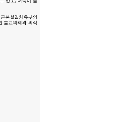
수 없고, 더욱이 율
한 근본설일체유부의
인 불교의례와 의식