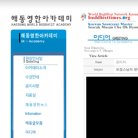
Total
374
articles,
Now page is
7
/
19
pages
View Article
관리자
Name
보검스님의 영어
Subject