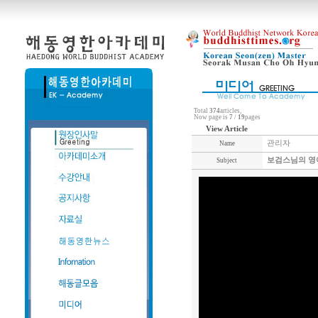
Total
374
articles,
Now page is
7
/
19
pages
View Article
관리자
Name
보검스님의 영어
Subject