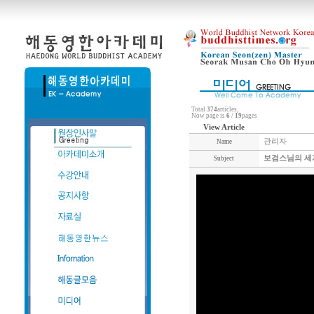
Total
374
articles,
Now page is
6
/
19
pages
View Article
관리자
Name
보검스님의 세계
Subject