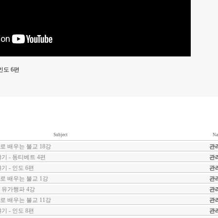
인도 6편
Subject
Na
 배우는 불교 18강
관
기 - 동티베트 4편
관
 - 인도 6편
관
 배우는 불교 1강
관
 유가행파 4강
관
 배우는 불교 11강
관
 - 인도 8편
관