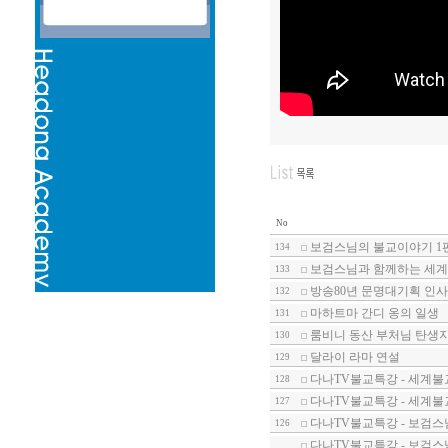
No
보검스님의 불교이야기 1
134
보검스님과 함께하는 세계불
133
방송80년 문명대기획 인사이트
132
마하트마 간디 옹의 일생
131
룸비니 동산 부처님 탄생
130
달라이 라마 연설
129
다나TV불교특강 - 세계불
128
다나TV불교특강 - 세계불
127
다나TV불교특강 - 보검스
126
다나TV불교특강 - 보검스