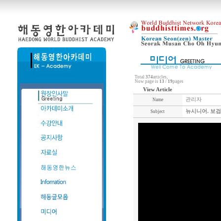
Total
374
articles,
Now page is
13
/
19
pages
View Article
관리자
Name
뉴시니어. 보
Subject