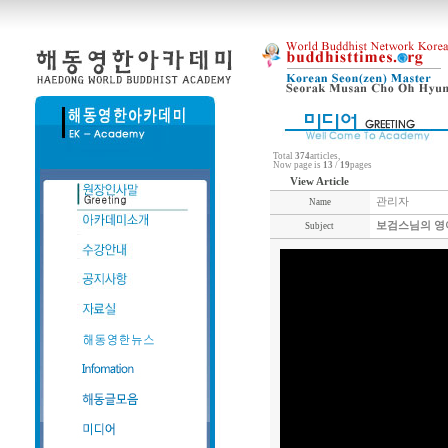
Total
374
articles,
Now page is
13
/
19
pages
View Article
관리자
Name
보검스님의 영어
Subject