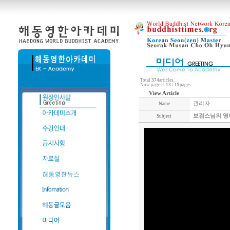
Total
374
articles,
Now page is
13
/
19
pages
View Article
관리자
Name
보검스님의 영어
Subject