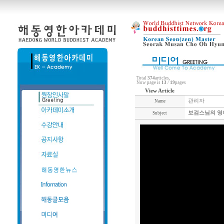
Total
374
articles,
Now page is
13
/
19
pages
View Article
관리자
Name
보검스님의 영어
Subject