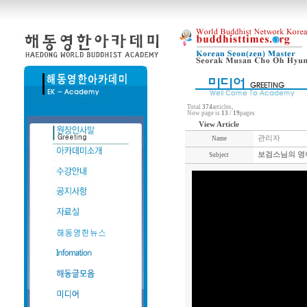
Total
374
articles,
Now page is
13
/
19
pages
View Article
관리자
Name
보검스님의 영
Subject