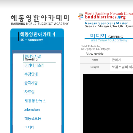
Total
374
articles,
Now page is
13
/
19
pages
View Article
관리자
Name
보검스님의 세계
Subject