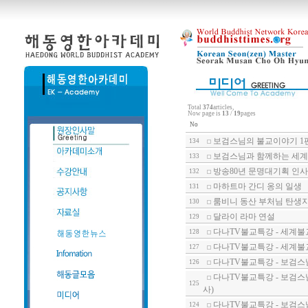
Total
374
articles,
Now page is
13
/
19
pages
No
보검스님의 불교이야기 1
134
보검스님과 함께하는 세계불
133
방송80년 문명대기획 인사이트
132
마하트마 간디 옹의 일생
131
룸비니 동산 부처님 탄생
130
달라이 라마 연설
129
다나TV불교특강 - 세계불
128
다나TV불교특강 - 세계불
127
다나TV불교특강 - 보검스
126
다나TV불교특강 - 보검스
125
사)
다나TV불교특강 - 보검스
124