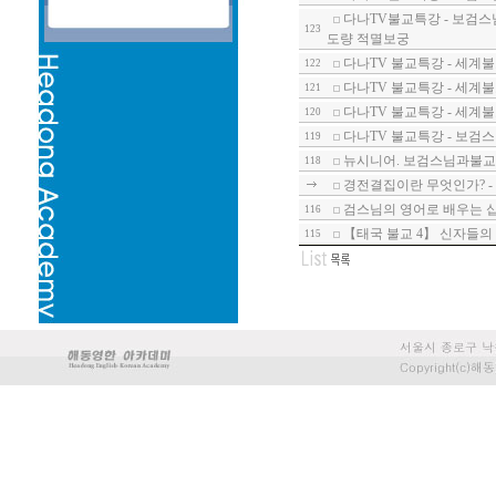
다나TV불교특강 - 보검스
123
도량 적멸보궁
다나TV 불교특강 - 세계
122
다나TV 불교특강 - 세계불
121
다나TV 불교특강 - 세계불교
120
다나TV 불교특강 - 보검
119
뉴시니어. 보검스님과불교
118
경전결집이란 무엇인가? -
검스님의 영어로 배우는 십
116
【태국 불교 4】 신자들의
115